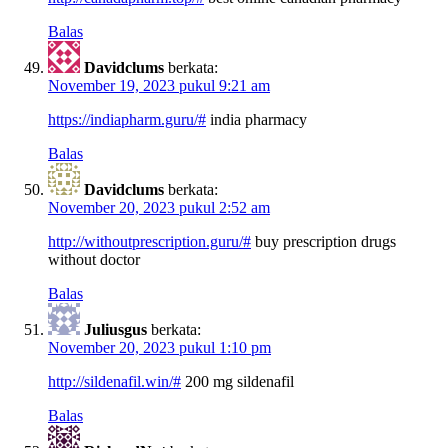
Balas
Davidclums
berkata:
November 19, 2023 pukul 9:21 am
https://indiapharm.guru/#
india pharmacy
Balas
Davidclums
berkata:
November 20, 2023 pukul 2:52 am
http://withoutprescription.guru/#
buy prescription drugs
without doctor
Balas
Juliusgus
berkata:
November 20, 2023 pukul 1:10 pm
http://sildenafil.win/#
200 mg sildenafil
Balas