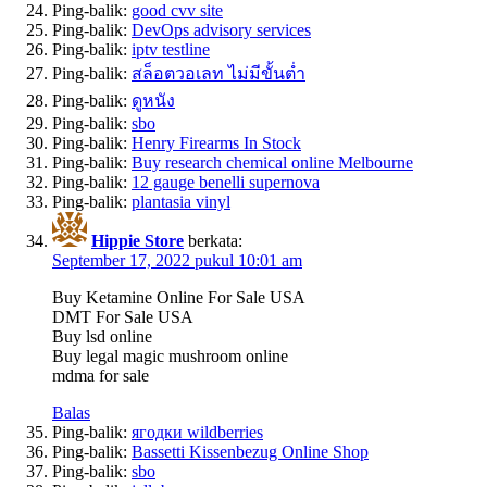
Ping-balik:
good cvv site
Ping-balik:
DevOps advisory services
Ping-balik:
iptv testline
Ping-balik:
สล็อตวอเลท ไม่มีขั้นต่ำ
Ping-balik:
ดูหนัง
Ping-balik:
sbo
Ping-balik:
Henry Firearms In Stock
Ping-balik:
Buy research chemical online Melbourne
Ping-balik:
12 gauge benelli supernova
Ping-balik:
plantasia vinyl
Hippie Store
berkata:
September 17, 2022 pukul 10:01 am
Buy Ketamine Online For Sale USA
DMT For Sale USA
Buy lsd online
Buy legal magic mushroom online
mdma for sale
Balas
Ping-balik:
ягодки wildberries
Ping-balik:
Bassetti Kissenbezug Online Shop
Ping-balik:
sbo