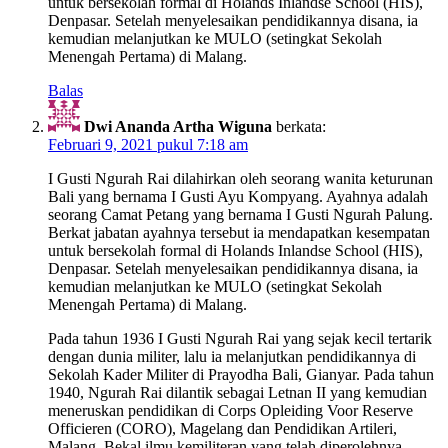
untuk bersekolah formal di Holands Inlandse School (HIS),
Denpasar. Setelah menyelesaikan pendidikannya disana, ia
kemudian melanjutkan ke MULO (setingkat Sekolah
Menengah Pertama) di Malang.
Balas
Dwi Ananda Artha Wiguna
berkata:
Februari 9, 2021 pukul 7:18 am
I Gusti Ngurah Rai dilahirkan oleh seorang wanita keturunan
Bali yang bernama I Gusti Ayu Kompyang. Ayahnya adalah
seorang Camat Petang yang bernama I Gusti Ngurah Palung.
Berkat jabatan ayahnya tersebut ia mendapatkan kesempatan
untuk bersekolah formal di Holands Inlandse School (HIS),
Denpasar. Setelah menyelesaikan pendidikannya disana, ia
kemudian melanjutkan ke MULO (setingkat Sekolah
Menengah Pertama) di Malang.
Pada tahun 1936 I Gusti Ngurah Rai yang sejak kecil tertarik
dengan dunia militer, lalu ia melanjutkan pendidikannya di
Sekolah Kader Militer di Prayodha Bali, Gianyar. Pada tahun
1940, Ngurah Rai dilantik sebagai Letnan II yang kemudian
meneruskan pendidikan di Corps Opleiding Voor Reserve
Officieren (CORO), Magelang dan Pendidikan Artileri,
Malang. Bekal ilmu kemiliteran yang telah diperolehnya