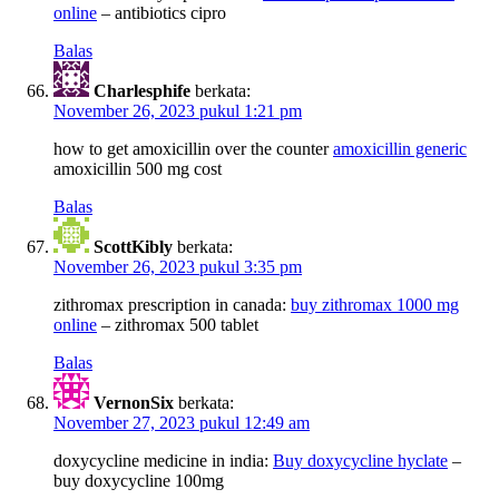
online
– antibiotics cipro
Balas
Charlesphife
berkata:
November 26, 2023 pukul 1:21 pm
how to get amoxicillin over the counter
amoxicillin generic
amoxicillin 500 mg cost
Balas
ScottKibly
berkata:
November 26, 2023 pukul 3:35 pm
zithromax prescription in canada:
buy zithromax 1000 mg
online
– zithromax 500 tablet
Balas
VernonSix
berkata:
November 27, 2023 pukul 12:49 am
doxycycline medicine in india:
Buy doxycycline hyclate
–
buy doxycycline 100mg