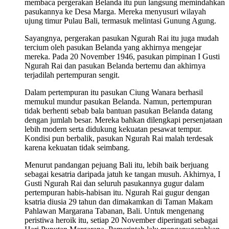
membaca pergerakan Belanda itu pun langsung memindahkan
pasukannya ke Desa Marga. Mereka menyusuri wilayah
ujung timur Pulau Bali, termasuk melintasi Gunung Agung.
Sayangnya, pergerakan pasukan Ngurah Rai itu juga mudah
tercium oleh pasukan Belanda yang akhirnya mengejar
mereka. Pada 20 November 1946, pasukan pimpinan I Gusti
Ngurah Rai dan pasukan Belanda bertemu dan akhirnya
terjadilah pertempuran sengit.
Dalam pertempuran itu pasukan Ciung Wanara berhasil
memukul mundur pasukan Belanda. Namun, pertempuran
tidak berhenti sebab bala bantuan pasukan Belanda datang
dengan jumlah besar. Mereka bahkan dilengkapi persenjataan
lebih modern serta didukung kekuatan pesawat tempur.
Kondisi pun berbalik, pasukan Ngurah Rai malah terdesak
karena kekuatan tidak seimbang.
Menurut pandangan pejuang Bali itu, lebih baik berjuang
sebagai kesatria daripada jatuh ke tangan musuh. Akhirnya, I
Gusti Ngurah Rai dan seluruh pasukannya gugur dalam
pertempuran habis-habisan itu. Ngurah Rai gugur dengan
ksatria diusia 29 tahun dan dimakamkan di Taman Makam
Pahlawan Margarana Tabanan, Bali. Untuk mengenang
peristiwa heroik itu, setiap 20 November diperingati sebagai