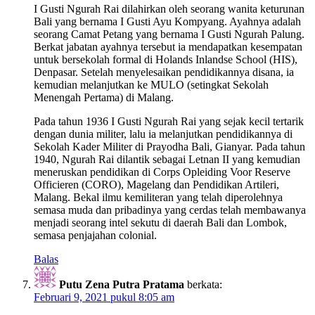
I Gusti Ngurah Rai dilahirkan oleh seorang wanita keturunan
Bali yang bernama I Gusti Ayu Kompyang. Ayahnya adalah
seorang Camat Petang yang bernama I Gusti Ngurah Palung.
Berkat jabatan ayahnya tersebut ia mendapatkan kesempatan
untuk bersekolah formal di Holands Inlandse School (HIS),
Denpasar. Setelah menyelesaikan pendidikannya disana, ia
kemudian melanjutkan ke MULO (setingkat Sekolah
Menengah Pertama) di Malang.
Pada tahun 1936 I Gusti Ngurah Rai yang sejak kecil tertarik
dengan dunia militer, lalu ia melanjutkan pendidikannya di
Sekolah Kader Militer di Prayodha Bali, Gianyar. Pada tahun
1940, Ngurah Rai dilantik sebagai Letnan II yang kemudian
meneruskan pendidikan di Corps Opleiding Voor Reserve
Officieren (CORO), Magelang dan Pendidikan Artileri,
Malang. Bekal ilmu kemiliteran yang telah diperolehnya
semasa muda dan pribadinya yang cerdas telah membawanya
menjadi seorang intel sekutu di daerah Bali dan Lombok,
semasa penjajahan colonial.
Balas
Putu Zena Putra Pratama
berkata:
Februari 9, 2021 pukul 8:05 am