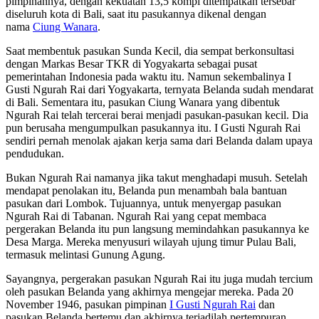
pimpinannya, dengan kekuatan 13,5 kompi ditempatkan tersebar
diseluruh kota di Bali, saat itu pasukannya dikenal dengan
nama
Ciung Wanara
.
Saat membentuk pasukan Sunda Kecil, dia sempat berkonsultasi
dengan Markas Besar TKR di Yogyakarta sebagai pusat
pemerintahan Indonesia pada waktu itu. Namun sekembalinya I
Gusti Ngurah Rai dari Yogyakarta, ternyata Belanda sudah mendarat
di Bali. Sementara itu, pasukan Ciung Wanara yang dibentuk
Ngurah Rai telah tercerai berai menjadi pasukan-pasukan kecil. Dia
pun berusaha mengumpulkan pasukannya itu. I Gusti Ngurah Rai
sendiri pernah menolak ajakan kerja sama dari Belanda dalam upaya
pendudukan.
Bukan Ngurah Rai namanya jika takut menghadapi musuh. Setelah
mendapat penolakan itu, Belanda pun menambah bala bantuan
pasukan dari Lombok. Tujuannya, untuk menyergap pasukan
Ngurah Rai di Tabanan. Ngurah Rai yang cepat membaca
pergerakan Belanda itu pun langsung memindahkan pasukannya ke
Desa Marga. Mereka menyusuri wilayah ujung timur Pulau Bali,
termasuk melintasi Gunung Agung.
Sayangnya, pergerakan pasukan Ngurah Rai itu juga mudah tercium
oleh pasukan Belanda yang akhirnya mengejar mereka. Pada 20
November 1946, pasukan pimpinan
I Gusti Ngurah Rai
dan
pasukan Belanda bertemu dan akhirnya terjadilah pertempuran