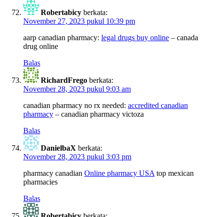
Robertabicy
berkata:
November 27, 2023 pukul 10:39 pm
aarp canadian pharmacy:
legal drugs buy online
– canada
drug online
Balas
RichardFrego
berkata:
November 28, 2023 pukul 9:03 am
canadian pharmacy no rx needed:
accredited canadian
pharmacy
– canadian pharmacy victoza
Balas
DanielbaX
berkata:
November 28, 2023 pukul 3:03 pm
pharmacy canadian
Online pharmacy USA
top mexican
pharmacies
Balas
Robertabicy
berkata: