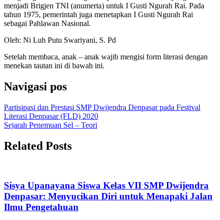
menjadi Brigjen TNI (anumerta) untuk I Gusti Ngurah Rai. Pada
tahun 1975, pemerintah juga menetapkan I Gusti Ngurah Rai
sebagai Pahlawan Nasional.
Oleh: Ni Luh Putu Swariyani, S. Pd
Setelah membaca, anak – anak wajib mengisi form literasi dengan
menekan tautan ini di bawah ini.
Navigasi pos
Partisipasi dan Prestasi SMP Dwijendra Denpasar pada Festival
Literasi Denpasar (FLD) 2020
Sejarah Penemuan Sel – Teori
Related Posts
Sisya Upanayana Siswa Kelas VII SMP Dwijendra
Denpasar: Menyucikan Diri untuk Menapaki Jalan
Ilmu Pengetahuan