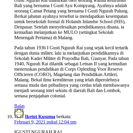
Gusti Ngurah Rai dilahirkan oleh seorang wanita keturunan
Bali yang bernama I Gusti Ayu Kompyang. Ayahnya adalah
seorang Camat Petang yang bernama I Gusti Ngurah Palung.
Berkat jabatan ayahnya tersebut ia mendapatkan kesempatan
untuk bersekolah formal di Holands Inlandse School (HIS),
Denpasar. Setelah menyelesaikan pendidikannya disana, ia
kemudian melanjutkan ke MULO (setingkat Sekolah
Menengah Pertama) di Malang.
Pada tahun 1936 I Gusti Ngurah Rai yang sejak kecil tertarik
dengan dunia militer, lalu ia melanjutkan pendidikannya di
Sekolah Kader Militer di Prayodha Bali, Gianyar. Pada tahun
1940, Ngurah Rai dilantik sebagai Letnan II yang kemudian
meneruskan pendidikan di Corps Opleiding Voor Reserve
Officieren (CORO), Magelang dan Pendidikan Artileri,
Malang. Bekal ilmu kemiliteran yang telah diperolehnya
semasa muda dan pribadinya yang cerdas telah membawanya
menjadi seorang intel sekutu di daerah Bali dan Lombok,
semasa penjajahan colonial.
Balas
Iketut Kusuma
berkata:
Februari 9, 2021 pukul 12:04 pm
IGUSTI NGURAH RAI