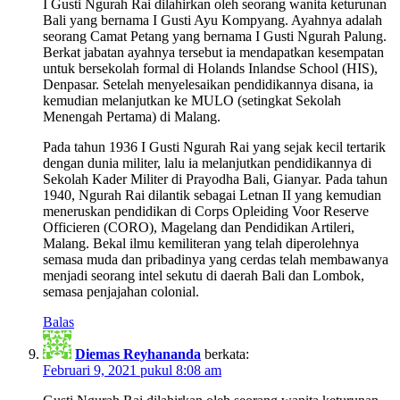
I Gusti Ngurah Rai dilahirkan oleh seorang wanita keturunan
Bali yang bernama I Gusti Ayu Kompyang. Ayahnya adalah
seorang Camat Petang yang bernama I Gusti Ngurah Palung.
Berkat jabatan ayahnya tersebut ia mendapatkan kesempatan
untuk bersekolah formal di Holands Inlandse School (HIS),
Denpasar. Setelah menyelesaikan pendidikannya disana, ia
kemudian melanjutkan ke MULO (setingkat Sekolah
Menengah Pertama) di Malang.
Pada tahun 1936 I Gusti Ngurah Rai yang sejak kecil tertarik
dengan dunia militer, lalu ia melanjutkan pendidikannya di
Sekolah Kader Militer di Prayodha Bali, Gianyar. Pada tahun
1940, Ngurah Rai dilantik sebagai Letnan II yang kemudian
meneruskan pendidikan di Corps Opleiding Voor Reserve
Officieren (CORO), Magelang dan Pendidikan Artileri,
Malang. Bekal ilmu kemiliteran yang telah diperolehnya
semasa muda dan pribadinya yang cerdas telah membawanya
menjadi seorang intel sekutu di daerah Bali dan Lombok,
semasa penjajahan colonial.
Balas
Diemas Reyhananda
berkata:
Februari 9, 2021 pukul 8:08 am