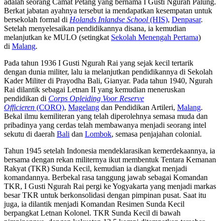
adalah seorang Camat Petang yang bernama I Gusti Ngurah Palung.
Berkat jabatan ayahnya tersebut ia mendapatkan kesempatan untuk
bersekolah formal di
Holands Inlandse School
(HIS)
,
Denpasar
.
Setelah menyelesaikan pendidikannya disana, ia kemudian
melanjutkan ke MULO (setingkat
Sekolah Menengah Pertama
)
di
Malang
.
Pada tahun 1936 I Gusti Ngurah Rai yang sejak kecil tertarik
dengan dunia militer, lalu ia melanjutkan pendidikannya di Sekolah
Kader Militer di Prayodha Bali, Gianyar. Pada tahun 1940, Ngurah
Rai dilantik sebagai Letnan II yang kemudian meneruskan
pendidikan di
Corps Opleiding Voor Reserve
Officieren
(CORO)
,
Magelang
dan Pendidikan Artileri,
Malang
.
Bekal ilmu kemiliteran yang telah diperolehnya semasa muda dan
pribadinya yang cerdas telah membawanya menjadi seorang intel
sekutu di daerah
Bali
dan
Lombok
, semasa penjajahan colonial.
Tahun 1945 setelah Indonesia mendeklarasikan kemerdekaannya, ia
bersama dengan rekan militernya ikut membentuk Tentara Kemanan
Rakyat (TKR) Sunda Kecil, kemudian ia diangkat menjadi
komandannya. Berbekal rasa tanggung jawab sebagai Komandan
TKR, I Gusti Ngurah Rai pergi ke Yogyakarta yang menjadi markas
besar TKR untuk berkonsolidasi dengan pimpinan pusat. Saat itu
juga, ia dilantik menjadi Komandan Resimen Sunda Kecil
berpangkat Letnan Kolonel. TKR Sunda Kecil di bawah