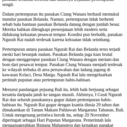
sengit.
Dalam pertempuran itu pasukan Ciung Wanara berhasil memukul
mundur pasukan Belanda. Namun, pertempuran tidak berhenti
sebab bala bantuan pasukan Belanda datang dengan jumlah besar.
Mereka bahkan dilengkapi persenjataan lebih modern serta
didukung kekuatan pesawat tempur. Kondisi pun berbalik, pasukan
Ngurah Rai malah terdesak karena kekuatan tidak seimbang.
Pertempuran antara pasukan Ngurah Rai dan Belanda terus terjadi
meski hari beranjak malam. Pasukan Belanda juga kian brutal
dengan menggempur pasukan Ciung Wanara dengan meriam dan
bom dari pesawat tempur. Pasukan Ciung Wanara menjadi terdesak
ke wilayah terbuka di area persawahan dan ladang jagung di
kawasan Kelaci, Desa Marga. Ngurah Rai lalu mengeluarkan
perintah puputan atau pertempuran habis-habisan.
Menurut pandangan pejuang Bali itu, lebih baik berjuang sebagai
kesatria daripada jatuh ke tangan musuh. Akhirnya, I Gusti Ngurah
Rai dan seluruh pasukannya gugur dalam pertempuran habis-
habisan itu. Ngurah Rai gugur dengan ksatria diusia 29 tahun dan
dimakamkan di Taman Makam Pahlawan Margarana Tabanan, Bali.
Untuk mengenang peristiwa heroik itu, setiap 20 November
diperingati sebagai Hari Puputan Margarana. Pemerintah lalu
menganugerahkan Bintang Mahaputera dan kenaikan pangkat