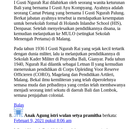
I Gusti Ngurah Rai dilahirkan oleh seorang wanita keturunan
Bali yang bernama I Gusti Ayu Kompyang. Ayahnya adalah
seorang Camat Petang yang bernama I Gusti Ngurah Palung.
Berkat jabatan ayahnya tersebut ia mendapatkan kesempatan
untuk bersekolah formal di Holands Inlandse School (HIS),
Denpasar. Setelah menyelesaikan pendidikannya disana, ia
kemudian melanjutkan ke MULO (setingkat Sekolah
Menengah Pertama) di Malang.
Pada tahun 1936 I Gusti Ngurah Rai yang sejak kecil tertarik
dengan dunia militer, lalu ia melanjutkan pendidikannya di
Sekolah Kader Militer di Prayodha Bali, Gianyar. Pada tahun
1940, Ngurah Rai dilantik sebagai Letnan II yang kemudian
meneruskan pendidikan di Corps Opleiding Voor Reserve
Officieren (CORO), Magelang dan Pendidikan Artileri,
Malang. Bekal ilmu kemiliteran yang telah diperolehnya
semasa muda dan pribadinya yang cerdas telah membawanya
menjadi seorang intel sekutu di daerah Bali dan Lombok,
semasa penjajahan colonial.
Balas
Anak Agung istri wulan setya pramitha
berkata:
Februari 9, 2021 pukul 8:06 am