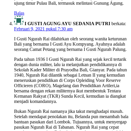
ujung timur Pulau Bali, termasuk melintasi Gunung Agung.
Balas
I GUSTI AGUNG AYU SEDANIA PUTRI
berkata:
Februari 9, 2021 pukul 7:30 am
I Gusti Ngurah Rai dilahirkan oleh seorang wanita keturunan
Bali yang bernama I Gusti Ayu Kompyang. Ayahnya adalah
seorang Camat Petang yang bernama I Gusti Ngurah Palung.
Pada tahun 1936 I Gusti Ngurah Rai yang sejak kecil tertarik
dengan dunia militer, lalu ia melanjutkan pendidikannya di
Sekolah Kader Militer di Prayodha Bali, Gianyar. Pada tahun
1940, Ngurah Rai dilantik sebagai Letnan II yang kemudian
meneruskan pendidikan di Corps Opleiding Voor Reserve
Officieren (CORO), Magelang dan Pendidikan Artileri,ia
bersama dengan rekan militernya ikut membentuk Tentara
Kemanan Rakyat (TKR) Sunda Kecil, kemudian ia diangkat
menjadi komandannya.
Bukan Ngurah Rai namanya jika takut menghadapi musuh.
Setelah mendapat penolakan itu, Belanda pun menambah bala
bantuan pasukan dari Lombok. Tujuannya, untuk menyergap
pasukan Ngurah Rai di Tabanan. Ngurah Rai yang cepat