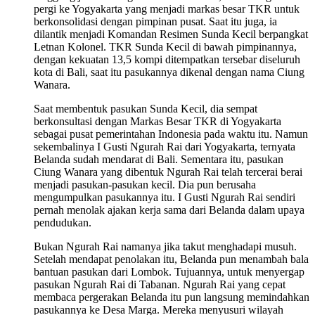
pergi ke Yogyakarta yang menjadi markas besar TKR untuk
berkonsolidasi dengan pimpinan pusat. Saat itu juga, ia
dilantik menjadi Komandan Resimen Sunda Kecil berpangkat
Letnan Kolonel. TKR Sunda Kecil di bawah pimpinannya,
dengan kekuatan 13,5 kompi ditempatkan tersebar diseluruh
kota di Bali, saat itu pasukannya dikenal dengan nama Ciung
Wanara.
Saat membentuk pasukan Sunda Kecil, dia sempat
berkonsultasi dengan Markas Besar TKR di Yogyakarta
sebagai pusat pemerintahan Indonesia pada waktu itu. Namun
sekembalinya I Gusti Ngurah Rai dari Yogyakarta, ternyata
Belanda sudah mendarat di Bali. Sementara itu, pasukan
Ciung Wanara yang dibentuk Ngurah Rai telah tercerai berai
menjadi pasukan-pasukan kecil. Dia pun berusaha
mengumpulkan pasukannya itu. I Gusti Ngurah Rai sendiri
pernah menolak ajakan kerja sama dari Belanda dalam upaya
pendudukan.
Bukan Ngurah Rai namanya jika takut menghadapi musuh.
Setelah mendapat penolakan itu, Belanda pun menambah bala
bantuan pasukan dari Lombok. Tujuannya, untuk menyergap
pasukan Ngurah Rai di Tabanan. Ngurah Rai yang cepat
membaca pergerakan Belanda itu pun langsung memindahkan
pasukannya ke Desa Marga. Mereka menyusuri wilayah