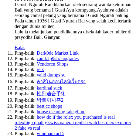
I Gusti Ngurah Rai dilahirkan oleh seorang wanita keturunan
Bali yang bernama I Gusti Ayu kompyang.Ayahnya adalah
seorang camat petang yang bernama I Gusti Ngurah palung.
Pada tahun 1936 I Gusti Ngurah Rai yang sejak kecil tertarik
dengan dunia militer,
Lalu ia melanjutkan pendidikannya disekolah kader militer di
prayodha Bali, Gianyar.
Balas
Ping-balik:
Dark0de Market Link
Ping-balik:
canik tp9sfx upgrades
Ping-balik:
Vendoren Shops
Ping-balik:
relx
Ping-balik:
valid dumps su
Ping-balik:
คาสิโนออนไลน์เว็บตรง
Ping-balik:
kardinal stick
Ping-balik:
性別適合手術
Ping-balik:
밤토끼시즌2
Ping-balik:
best cc shops
Ping-balik:
house cleaning raleigh nc
Ping-balik:
how do if the rolex you purchased is real
rolexhigh quality swiss panerai replica watchesrolex explorer
2 fake vs real
Ping-balik:
windham ar15