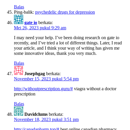
Balas
Ping-balik:
psychedelic drugs for depression
gate io
berkata:
Mei 26, 2023 pukul 9:29 am
I may need your help. I’ve been doing research on gate io
recently, and I’ve tried a lot of different things. Later, I read
your article, and I think your way of writing has given me
some innovative ideas, thank you very much.
Balas
Josephgag
berkata:
November 15, 2023 pukul 5:54 pm
http://withoutprescription.guru/#
viagra without a doctor
prescription
Balas
Davidclums
berkata:
November 18, 2023 pukul 3:51 pm
http://canadapharm.top/#
best online canadian pharmacy