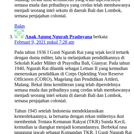
semasa muda dan pribadinya yang cerdas telah membawanya
menjadi seorang intel sekutu di daerah Bali dan Lombok,
semasa penjajahan colonial.
Balas
Anak Agung Ngurah Pradnyana
berkata:
Februari 9, 2021 pukul 7:28 am
Pada tahun 1936 I Gusti Ngurah Rai yang sejak kecil tertarik
dengan dunia militer, lalu ia melanjutkan pendidikannya di
Sekolah Kader Militer di Prayodha Bali, Gianyar. Pada tahun
1940, Ngurah Rai dilantik sebagai Letnan II yang kemudian
meneruskan pendidikan di Corps Opleiding Voor Reserve
Officieren (CORO), Magelang dan Pendidikan Artileri,
Malang. Bekal ilmu kemiliteran yang telah diperolehnya
semasa muda dan pribadinya yang cerdas telah membawanya
menjadi seorang intel sekutu di daerah Bali dan Lombok,
semasa penjajahan colonial.
Tahun 1945 setelah Indonesia mendeklarasikan
kemerdekaannya, ia bersama dengan rekan militernya ikut
membentuk Tentara Kemanan Rakyat (TKR) Sunda Kecil,
kemudian ia diangkat menjadi komandannya. Berbekal rasa
tanggung jawab sebagai Komandan TKR, I Gusti Ngurah Rai