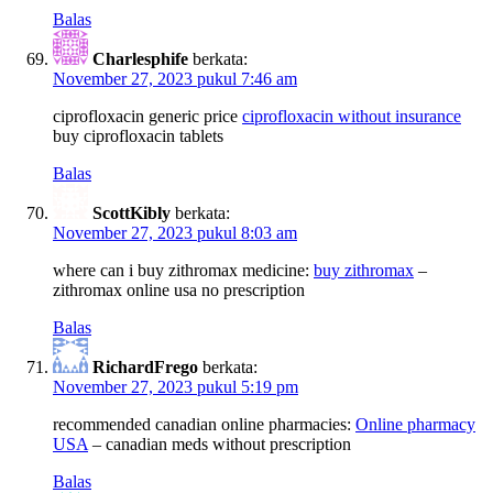
Balas
Charlesphife
berkata:
November 27, 2023 pukul 7:46 am
ciprofloxacin generic price
ciprofloxacin without insurance
buy ciprofloxacin tablets
Balas
ScottKibly
berkata:
November 27, 2023 pukul 8:03 am
where can i buy zithromax medicine:
buy zithromax
–
zithromax online usa no prescription
Balas
RichardFrego
berkata:
November 27, 2023 pukul 5:19 pm
recommended canadian online pharmacies:
Online pharmacy
USA
– canadian meds without prescription
Balas