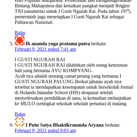
Hari Puputan Margarana. Pemerintah lalu menganugerahkan
Bintang Mahaputera dan kenaikan pangkat menjadi Brigjen
TNI (anumerta) untuk I Gusti Ngurah Rai. Pada tahun 1975,
pemerintah juga menetapkan I Gusti Ngurah Rai sebagai
Pahlawan Nasional.
Balas
Ib ananda yoga pratama putra
berkata:
Februari 9, 2021 pukul 7:41 am
I GUSTI NGURAH RAI
I GUSTI NGURAH RAI dilahirkan oleh orang keturunan
bali yang bernama AYU KOMPYANG.
Ayah nya adalah seorang camat petang yang bernama I
GUSTI NGURAH PALUNG.Berkat jabatan ayah nya
tersebut ia mendapatkan kesempatan untuk bersekolah formal
di Holands Inlandse School (HIS) denpasar setelah
menyelesaikan pendidikan di sana, ia kemudian melanjutkan
ke MULO (setingkat sekokah sekolah pertama) di malang
Balas
I Putu Satya Bhaktikrsnanda Aryana
berkata:
Februari 9, 2021 pukul 8:03 am