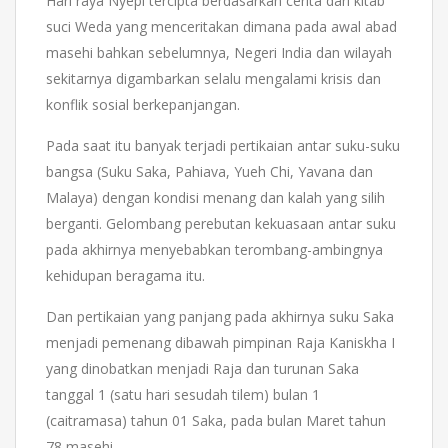
Hari raya Nyepi tercipta berdasarkan cerita dari kitab
suci Weda yang menceritakan dimana pada awal abad
masehi bahkan sebelumnya, Negeri India dan wilayah
sekitarnya digambarkan selalu mengalami krisis dan
konflik sosial berkepanjangan.
Pada saat itu banyak terjadi pertikaian antar suku-suku
bangsa (Suku Saka, Pahiava, Yueh Chi, Yavana dan
Malaya) dengan kondisi menang dan kalah yang silih
berganti. Gelombang perebutan kekuasaan antar suku
pada akhirnya menyebabkan terombang-ambingnya
kehidupan beragama itu.
Dan pertikaian yang panjang pada akhirnya suku Saka
menjadi pemenang dibawah pimpinan Raja Kaniskha I
yang dinobatkan menjadi Raja dan turunan Saka
tanggal 1 (satu hari sesudah tilem) bulan 1
(caitramasa) tahun 01 Saka, pada bulan Maret tahun
78 masehi.