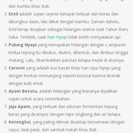
dan bumbu khas Bali.
Entil
adalah sajian sejenis ketupat terbuat dari beras dan
dibungkus daun, lalu diikat dengan bambu. Zaman dahulu,
Entil kerap disajikan sebagai hidangan utama saat Tahun Baru
Saka. Terlebih, saat
Hari Nyepi
tidak boleh menyalakan api
Pulung Nyepi
yang merupakan hidangan dengan c ampuran
kedua tepung itu dikukus, diuleni, dibentuk, dan direbus hingga
matang. Lalu, ditambahkan parutan kelapa muda di atasnya.
Cerorot
yang adalah kue basah khas hari raya Nyepi yang
dengan bentuk memanjang seperti kerucut karena dicetak
dengan kulit ental.
Ayam Betutu,
adalah hidangan yang biasanya dijadikan
sajian untuk acara sesembahan.
Jaja Apem,
yang terbuat dari adonan fermentasi tepung
beras yang dicampur dengan tape singkong dan air kelapa.
Ketongko
l, yang paling nikmat disantap bersamaan dengan
sayur, lauk pauk, dan sambal matah khas Bali.