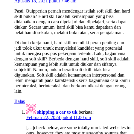
Agustus 18, 2021 pukul 7:46 am
Pasti, Quipperian pernah mendengar istilah soft skill dan hard
skill bukan? Hard skill adalah kemampuan yang bisa
didapatkan dengan cara dipelajari dan dipelajari, serta dapat
diukur. Secara umum, hard skill bisa kamu dapatkan dan
pelatihan di sekolah, melalui buku atau, serta pengalaman.
Di dunia kerja nanti, hard skill memiliki peran penting dan
jadi tolok ukur untuk menyeleksi kandidat yang potensial
untuk mengisi pos-pos pekerjaan tertentu. Lalu, bagaimana
dengan soft skill? Berbeda dengan hard skill, soft skill adalah
kemampuan yang lebih sulit untuk diukur dan sifatnya
subjektif. Namun, bukan berarti soft skill tidak bisa
digunakan. Soft skill adalah kemampuan interpersonal dan
lebih mengarah pada karakteristik serta bagaimana cara kamu
berinteraksi, berinteraksi, dan berkomunikasi dengan orang
lain.
Balas
shipping a car to uk
berkata:
Februari 22, 2024 pukul 11:00 pm
[…]check below, are some totally unrelated websites to
ours, however, they are most trustworthy sources that