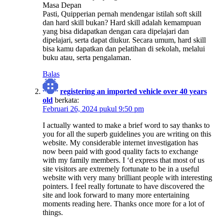
Masa Depan
Pasti, Quipperian pernah mendengar istilah soft skill
dan hard skill bukan? Hard skill adalah kemampuan
yang bisa didapatkan dengan cara dipelajari dan
dipelajari, serta dapat diukur. Secara umum, hard skill
bisa kamu dapatkan dan pelatihan di sekolah, melalui
buku atau, serta pengalaman.
Balas
registering an imported vehicle over 40 years
old
berkata:
Februari 26, 2024 pukul 9:50 pm
I actually wanted to make a brief word to say thanks to
you for all the superb guidelines you are writing on this
website. My considerable internet investigation has
now been paid with good quality facts to exchange
with my family members. I ‘d express that most of us
site visitors are extremely fortunate to be in a useful
website with very many brilliant people with interesting
pointers. I feel really fortunate to have discovered the
site and look forward to many more entertaining
moments reading here. Thanks once more for a lot of
things.