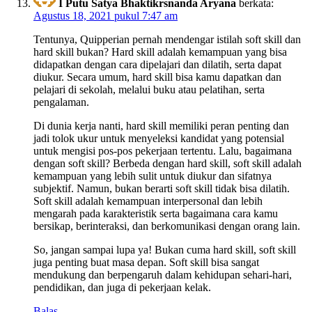
I Putu Satya Bhaktikrsnanda Aryana
berkata:
Agustus 18, 2021 pukul 7:47 am
Tentunya, Quipperian pernah mendengar istilah soft skill dan
hard skill bukan? Hard skill adalah kemampuan yang bisa
didapatkan dengan cara dipelajari dan dilatih, serta dapat
diukur. Secara umum, hard skill bisa kamu dapatkan dan
pelajari di sekolah, melalui buku atau pelatihan, serta
pengalaman.
Di dunia kerja nanti, hard skill memiliki peran penting dan
jadi tolok ukur untuk menyeleksi kandidat yang potensial
untuk mengisi pos-pos pekerjaan tertentu. Lalu, bagaimana
dengan soft skill? Berbeda dengan hard skill, soft skill adalah
kemampuan yang lebih sulit untuk diukur dan sifatnya
subjektif. Namun, bukan berarti soft skill tidak bisa dilatih.
Soft skill adalah kemampuan interpersonal dan lebih
mengarah pada karakteristik serta bagaimana cara kamu
bersikap, berinteraksi, dan berkomunikasi dengan orang lain.
So, jangan sampai lupa ya! Bukan cuma hard skill, soft skill
juga penting buat masa depan. Soft skill bisa sangat
mendukung dan berpengaruh dalam kehidupan sehari-hari,
pendidikan, dan juga di pekerjaan kelak.
Balas