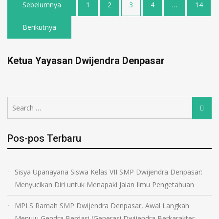
Sebelumnya
1
2
3
4
…
14
Berikutnya
Ketua Yayasan Dwijendra Denpasar
Pos-pos Terbaru
Sisya Upanayana Siswa Kelas VII SMP Dwijendra Denpasar:
Menyucikan Diri untuk Menapaki Jalan Ilmu Pengetahuan
MPLS Ramah SMP Dwijendra Denpasar, Awal Langkah
Menuju Gendra Berdasi (Generasi Dwijendra Berkarakter