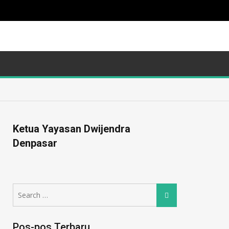
Ketua Yayasan Dwijendra
Denpasar
Search
Search
for:
Pos-pos Terbaru