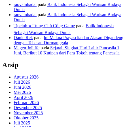
raovatnhadat
pada
Batik Indonesia Sebagai Warisan Budaya
Dunia
raovatnhadat
pada
Batik Indonesia Sebagai Warisan Budaya
Dunia
Tipclub ⭐ Trang Chủ Cổng Game
pada
Batik Indonesia
Sebagai Warisan Budaya Dunia
DanielRek
pada
Ini Makna Prayascita dan Alasan Digandeng
dengan Tebasan Durmanggala
Magen Jolliffe
pada
Sejarah Singkat Hari Lahir Pancasila 1
Juni, Berikut 10 Kutipan dari Para Tokoh tentang Pancasila
Arsip
Agustus 2026
Juli 2026
Juni 2026
Mei 2026
April 2026
Februari 2026
Desember 2025
November 2025
Oktober 2025
Juli 2025