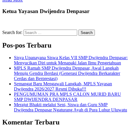
Ketua Yayasan Dwijendra Denpasar
Search for:
Search
Pos-pos Terbaru
Sisya Upanayana Siswa Kelas VII SMP Dwijendra Denpasar:
Menyucikan Diri untuk Menapaki Jalan Ilmu Pengetahuan
MPLS Ramah SMP Dwijendra Denpasar, Awal Langkah
Menuju Gendra Berdasi (Generasi Dwijendra Berkarakter
Cerdas dan Berprestasi)
Semangat Baru Mengawali Langkah, MPLS Yayasan
Dwijendra 2026/2027 Resmi Dibuka!!!
PENGUMUMAN PRA MPLS CALON MURID BARU
SMP DWIJENDRA DENPASAR
Merajut Bhakti melalui Seni, Siswa dan Guru SMP
Dwijendra Denpasar Ngaturang Ayah di Pura Luhur Uluwatu
Komentar Terbaru