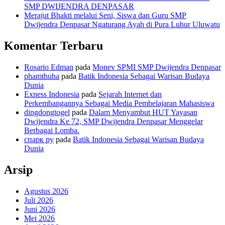
SMP DWIJENDRA DENPASAR
Merajut Bhakti melalui Seni, Siswa dan Guru SMP
Dwijendra Denpasar Ngaturang Ayah di Pura Luhur Uluwatu
Komentar Terbaru
Rosario Edman
pada
Monev SPMI SMP Dwijendra Denpasar
phamthuha
pada
Batik Indonesia Sebagai Warisan Budaya
Dunia
Exness Indonesia
pada
Sejarah Internet dan
Perkembangannya Sebagai Media Pembelajaran Mahasiswa
dingdongtogel
pada
Dalam Menyambut HUT Yayasan
Dwijendra Ke 72, SMP Dwijendra Denpasar Menggelar
Berbagai Lomba.
спарк ру
pada
Batik Indonesia Sebagai Warisan Budaya
Dunia
Arsip
Agustus 2026
Juli 2026
Juni 2026
Mei 2026