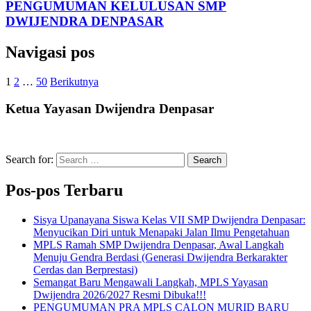
PENGUMUMAN KELULUSAN SMP
DWIJENDRA DENPASAR
Navigasi pos
1
2
…
50
Berikutnya
Ketua Yayasan Dwijendra Denpasar
Search for:
Search
Pos-pos Terbaru
Sisya Upanayana Siswa Kelas VII SMP Dwijendra Denpasar:
Menyucikan Diri untuk Menapaki Jalan Ilmu Pengetahuan
MPLS Ramah SMP Dwijendra Denpasar, Awal Langkah
Menuju Gendra Berdasi (Generasi Dwijendra Berkarakter
Cerdas dan Berprestasi)
Semangat Baru Mengawali Langkah, MPLS Yayasan
Dwijendra 2026/2027 Resmi Dibuka!!!
PENGUMUMAN PRA MPLS CALON MURID BARU