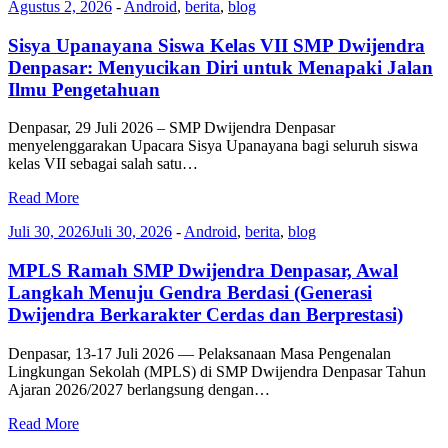
Agustus 2, 2026
-
Android
,
berita
,
blog
Sisya Upanayana Siswa Kelas VII SMP Dwijendra
Denpasar: Menyucikan Diri untuk Menapaki Jalan
Ilmu Pengetahuan
Denpasar, 29 Juli 2026 – SMP Dwijendra Denpasar
menyelenggarakan Upacara Sisya Upanayana bagi seluruh siswa
kelas VII sebagai salah satu…
Read More
Juli 30, 2026
Juli 30, 2026
-
Android
,
berita
,
blog
MPLS Ramah SMP Dwijendra Denpasar, Awal
Langkah Menuju Gendra Berdasi (Generasi
Dwijendra Berkarakter Cerdas dan Berprestasi)
Denpasar, 13-17 Juli 2026 — Pelaksanaan Masa Pengenalan
Lingkungan Sekolah (MPLS) di SMP Dwijendra Denpasar Tahun
Ajaran 2026/2027 berlangsung dengan…
Read More