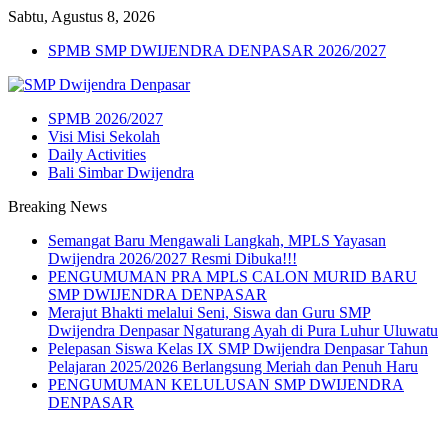
Sabtu, Agustus 8, 2026
SPMB SMP DWIJENDRA DENPASAR 2026/2027
SPMB 2026/2027
Visi Misi Sekolah
Daily Activities
Bali Simbar Dwijendra
Breaking News
Semangat Baru Mengawali Langkah, MPLS Yayasan
Dwijendra 2026/2027 Resmi Dibuka!!!
PENGUMUMAN PRA MPLS CALON MURID BARU
SMP DWIJENDRA DENPASAR
Merajut Bhakti melalui Seni, Siswa dan Guru SMP
Dwijendra Denpasar Ngaturang Ayah di Pura Luhur Uluwatu
Pelepasan Siswa Kelas IX SMP Dwijendra Denpasar Tahun
Pelajaran 2025/2026 Berlangsung Meriah dan Penuh Haru
PENGUMUMAN KELULUSAN SMP DWIJENDRA
DENPASAR