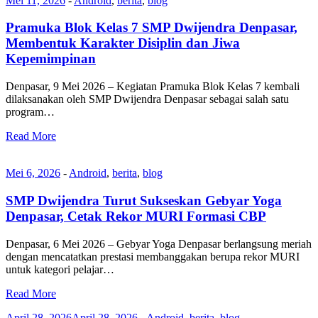
Mei 11, 2026
-
Android
,
berita
,
blog
Pramuka Blok Kelas 7 SMP Dwijendra Denpasar,
Membentuk Karakter Disiplin dan Jiwa
Kepemimpinan
Denpasar, 9 Mei 2026 – Kegiatan Pramuka Blok Kelas 7 kembali
dilaksanakan oleh SMP Dwijendra Denpasar sebagai salah satu
program…
Read More
Mei 6, 2026
-
Android
,
berita
,
blog
SMP Dwijendra Turut Sukseskan Gebyar Yoga
Denpasar, Cetak Rekor MURI Formasi CBP
Denpasar, 6 Mei 2026 – Gebyar Yoga Denpasar berlangsung meriah
dengan mencatatkan prestasi membanggakan berupa rekor MURI
untuk kategori pelajar…
Read More
April 28, 2026
April 28, 2026
-
Android
,
berita
,
blog