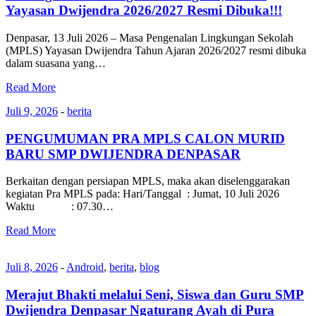
Yayasan Dwijendra 2026/2027 Resmi Dibuka!!!
Denpasar, 13 Juli 2026 – Masa Pengenalan Lingkungan Sekolah
(MPLS) Yayasan Dwijendra Tahun Ajaran 2026/2027 resmi dibuka
dalam suasana yang…
Read More
Juli 9, 2026
-
berita
PENGUMUMAN PRA MPLS CALON MURID
BARU SMP DWIJENDRA DENPASAR
Berkaitan dengan persiapan MPLS, maka akan diselenggarakan
kegiatan Pra MPLS pada: Hari/Tanggal : Jumat, 10 Juli 2026
Waktu : 07.30…
Read More
Juli 8, 2026
-
Android
,
berita
,
blog
Merajut Bhakti melalui Seni, Siswa dan Guru SMP
Dwijendra Denpasar Ngaturang Ayah di Pura