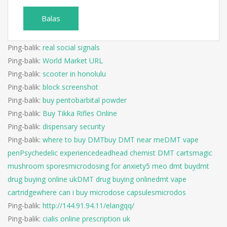
Balas
Ping-balik:
real social signals
Ping-balik:
World Market URL
Ping-balik:
scooter in honolulu
Ping-balik:
block screenshot
Ping-balik:
buy pentobarbital powder
Ping-balik:
Buy Tikka Rifles Online
Ping-balik:
dispensary security
Ping-balik:
where to buy DMTbuy DMT near meDMT vape
penPsychedelic experiencedeadhead chemist DMT cartsmagic
mushroom sporesmicrodosing for anxiety5 meo dmt buydmt
drug buying online ukDMT drug buying onlinedmt vape
cartridgewhere can i buy microdose capsulesmicrodos
Ping-balik:
http://144.91.94.11/elangqq/
Ping-balik:
cialis online prescription uk