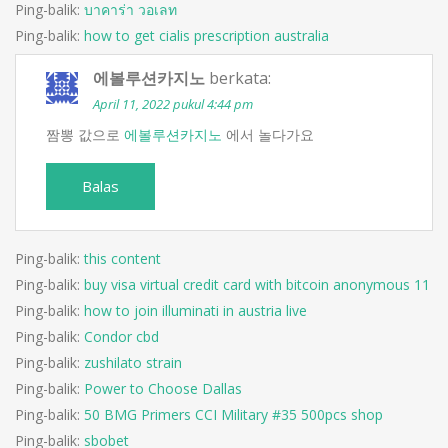
Ping-balik:
บาคาร่า วอเลท
Ping-balik:
how to get cialis prescription australia
에볼루션카지노
berkata:
April 11, 2022 pukul 4:44 pm
짬뽕 값으로
에볼루션카지노
에서 놀다가요
Balas
Ping-balik:
this content
Ping-balik:
buy visa virtual credit card with bitcoin anonymous 11
Ping-balik:
how to join illuminati in austria live
Ping-balik:
Condor cbd
Ping-balik:
zushilato strain
Ping-balik:
Power to Choose Dallas
Ping-balik:
50 BMG Primers CCI Military #35 500pcs shop
Ping-balik:
sbobet