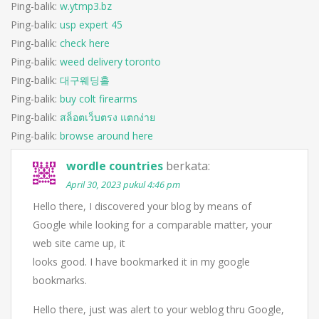
Ping-balik:
w.ytmp3.bz
Ping-balik:
usp expert 45
Ping-balik:
check here
Ping-balik:
weed delivery toronto
Ping-balik:
대구웨딩홀
Ping-balik:
buy colt firearms
Ping-balik:
สล็อตเว็บตรง แตกง่าย
Ping-balik:
browse around here
wordle countries
berkata:
April 30, 2023 pukul 4:46 pm
Hello there, I discovered your blog by means of
Google while looking for a comparable matter, your
web site came up, it
looks good. I have bookmarked it in my google
bookmarks.
Hello there, just was alert to your weblog thru Google,