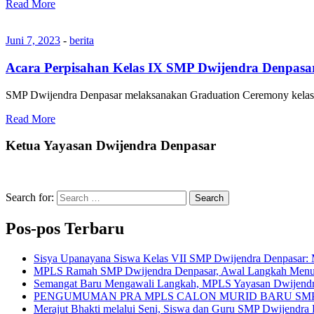
Read More
Juni 7, 2023
-
berita
Acara Perpisahan Kelas IX SMP Dwijendra Denpasa
SMP Dwijendra Denpasar melaksanakan Graduation Ceremony kelas I
Read More
Ketua Yayasan Dwijendra Denpasar
Search for:
Search
Pos-pos Terbaru
Sisya Upanayana Siswa Kelas VII SMP Dwijendra Denpasar: 
MPLS Ramah SMP Dwijendra Denpasar, Awal Langkah Menuju G
Semangat Baru Mengawali Langkah, MPLS Yayasan Dwijendr
PENGUMUMAN PRA MPLS CALON MURID BARU SM
Merajut Bhakti melalui Seni, Siswa dan Guru SMP Dwijendra