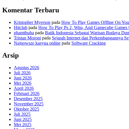
Komentar Terbaru
Kristopher Myerson
pada
How To Play Games Offline On You
Hitclub
pada
How To Play Ps 2, Wiiu, And Gamecube Games
phamthuha
pada
Batik Indonesia Sebagai Warisan Budaya Dun
Tristan Moroni
pada
Sejarah Internet dan Perkembangannya S
Najnowsze kasyna online
pada
Software Cracking
Arsip
Agustus 2026
Juli 2026
Juni 2026
Mei 2026
April 2026
Februari 2026
Desember 2025
November 2025
Oktober 2025
Juli 2025
Juni 2025
Mei 2025