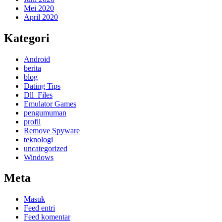
Mei 2020
April 2020
Kategori
Android
berita
blog
Dating Tips
Dll_Files
Emulator Games
pengumuman
profil
Remove Spyware
teknologi
uncategorized
Windows
Meta
Masuk
Feed entri
Feed komentar