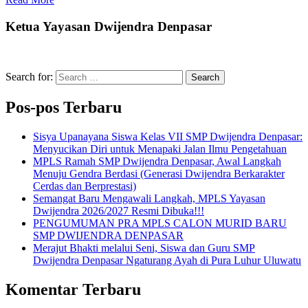
Ketua Yayasan Dwijendra Denpasar
Search for:
Search
Pos-pos Terbaru
Sisya Upanayana Siswa Kelas VII SMP Dwijendra Denpasar:
Menyucikan Diri untuk Menapaki Jalan Ilmu Pengetahuan
MPLS Ramah SMP Dwijendra Denpasar, Awal Langkah
Menuju Gendra Berdasi (Generasi Dwijendra Berkarakter
Cerdas dan Berprestasi)
Semangat Baru Mengawali Langkah, MPLS Yayasan
Dwijendra 2026/2027 Resmi Dibuka!!!
PENGUMUMAN PRA MPLS CALON MURID BARU
SMP DWIJENDRA DENPASAR
Merajut Bhakti melalui Seni, Siswa dan Guru SMP
Dwijendra Denpasar Ngaturang Ayah di Pura Luhur Uluwatu
Komentar Terbaru