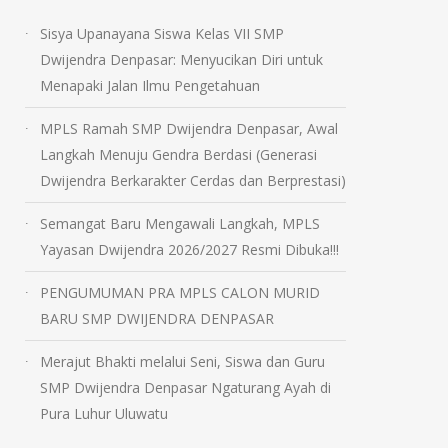
Sisya Upanayana Siswa Kelas VII SMP
Dwijendra Denpasar: Menyucikan Diri untuk
Menapaki Jalan Ilmu Pengetahuan
MPLS Ramah SMP Dwijendra Denpasar, Awal
Langkah Menuju Gendra Berdasi (Generasi
Dwijendra Berkarakter Cerdas dan Berprestasi)
Semangat Baru Mengawali Langkah, MPLS
Yayasan Dwijendra 2026/2027 Resmi Dibuka!!!
PENGUMUMAN PRA MPLS CALON MURID
BARU SMP DWIJENDRA DENPASAR
Merajut Bhakti melalui Seni, Siswa dan Guru
SMP Dwijendra Denpasar Ngaturang Ayah di
Pura Luhur Uluwatu