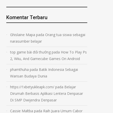
Komentar Terbaru
Ghislaine Mapa
pada
Orang tua siswa sebagai
narasumber belajar
t​o​p​ gam​e​ b​ài đ​ổi t​hư​ởn​g
pada
How To Play Ps
2, Wiiu, And Gamecube Games On Android
phamthuha
pada
Batik Indonesia Sebagai
Warisan Budaya Dunia
https://1xbetyukleapk.com/
pada
Belajar
Dirumah Berbasis Aplikasi Lentera Denpasar
Di SMP Dwijendra Denpasar
Cassie Maltba
pada
Raih Juara Umum Cabor