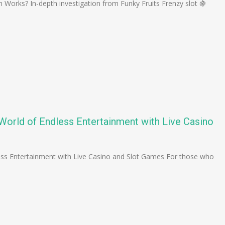
 Works? In-depth investigation from Funky Fruits Frenzy slot 🍇
 World of Endless Entertainment with Live Casino
less Entertainment with Live Casino and Slot Games For those who