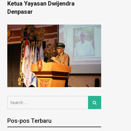
Ketua Yayasan Dwijendra
Denpasar
Pos-pos Terbaru