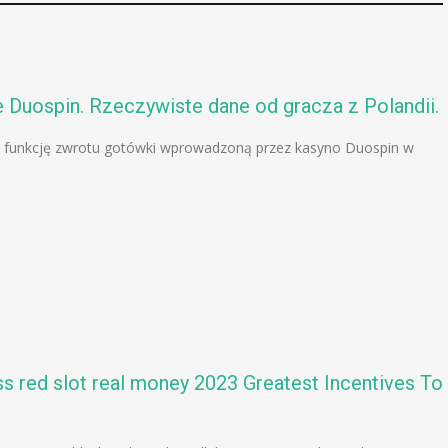
e Duospin. Rzeczywiste dane od gracza z Polandii.
c funkcję zwrotu gotówki wprowadzoną przez kasyno Duospin w
s red slot real money 2023 Greatest Incentives To