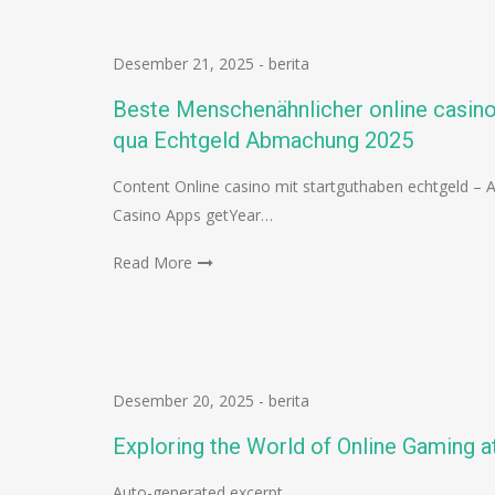
Desember 21, 2025
-
berita
Beste Menschenähnlicher online casino
qua Echtgeld Abmachung 2025
Content Online casino mit startguthaben echtgeld – 
Casino Apps getYear…
Read More
Desember 20, 2025
-
berita
Exploring the World of Online Gaming at
Auto-generated excerpt