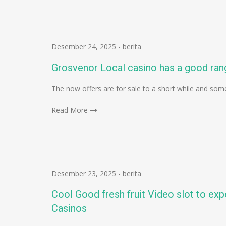
Desember 24, 2025
-
berita
Grosvenor Local casino has a good ran
The now offers are for sale to a short while and som
Read More
Desember 23, 2025
-
berita
Cool Good fresh fruit Video slot to expe
Casinos