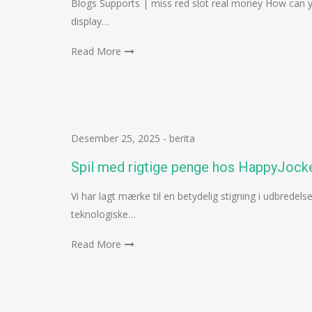
Blogs Supports | miss red slot real money How can y
display…
Read More
Desember 25, 2025
-
berita
Spil med rigtige penge hos HappyJock
Vi har lagt mærke til en betydelig stigning i udbrede
teknologiske…
Read More