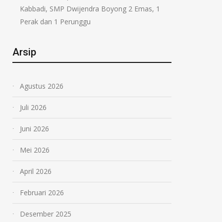
Kabbadi, SMP Dwijendra Boyong 2 Emas, 1
Perak dan 1 Perunggu
Arsip
Agustus 2026
Juli 2026
Juni 2026
Mei 2026
April 2026
Februari 2026
Desember 2025