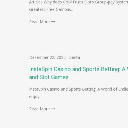
Articles Why does Cool Fruits Slot’s Group-pay System
Greatest Free Gamble…
Read More
Desember 22, 2025
-
berita
InstaSpin Casino and Sports Betting: A
and Slot Games
InstaSpin Casino and Sports Betting: A World of End
enjoy…
Read More