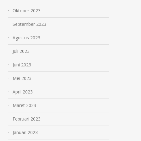
Oktober 2023
September 2023
Agustus 2023
Juli 2023
Juni 2023
Mei 2023
April 2023
Maret 2023
Februari 2023
Januari 2023