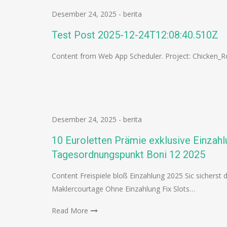
Desember 24, 2025
-
berita
Test Post 2025-12-24T12:08:40.510Z
Content from Web App Scheduler. Project: Chicken_R
Desember 24, 2025
-
berita
10 Euroletten Prämie exklusive Einzahlun
Tagesordnungspunkt Boni 12 2025
Content Freispiele bloß Einzahlung 2025 Sic sicherst 
Maklercourtage Ohne Einzahlung Fix Slots…
Read More