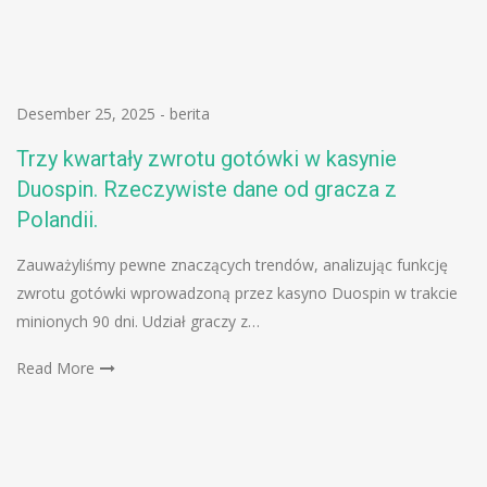
Desember 25, 2025
-
berita
Trzy kwartały zwrotu gotówki w kasynie
Duospin. Rzeczywiste dane od gracza z
Polandii.
Zauważyliśmy pewne znaczących trendów, analizując funkcję
zwrotu gotówki wprowadzoną przez kasyno Duospin w trakcie
minionych 90 dni. Udział graczy z…
Read More