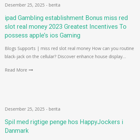
Desember 25, 2025
-
berita
ipad Gambling establishment Bonus miss red
slot real money 2023 Greatest Incentives To
possess apple’s ios Gaming
Blogs Supports | miss red slot real money How can you routine
black-jack on the cellular? Discover enhance house display…
Read More
Desember 25, 2025
-
berita
Spil med rigtige penge hos HappyJockers i
Danmark