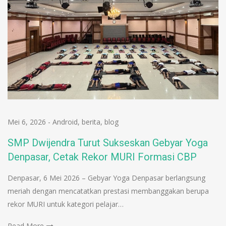
Mei 6, 2026
-
Android
,
berita
,
blog
SMP Dwijendra Turut Sukseskan Gebyar Yoga
Denpasar, Cetak Rekor MURI Formasi CBP
Denpasar, 6 Mei 2026 – Gebyar Yoga Denpasar berlangsung
meriah dengan mencatatkan prestasi membanggakan berupa
rekor MURI untuk kategori pelajar…
Read More