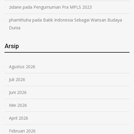
zidane
pada
Pengumuman Pra MPLS 2023
phamthuha
pada
Batik Indonesia Sebagai Warisan Budaya
Dunia
Arsip
Agustus 2026
Juli 2026
Juni 2026
Mei 2026
April 2026
Februari 2026