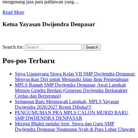
mengenang jasa para pahlawan yang…
Read More
Ketua Yayasan Dwijendra Denpasar
Search for:
Search
Pos-pos Terbaru
Sisya Upanayana Siswa Kelas VII SMP Dwijendra Denpasar:
Menyucikan Diri untuk Menapaki Jalan Ilmu Pengetahuan
MPLS Ramah SMP Dwijendra Denpasar, Awal Langkah
Menuju Gendra Berdasi (Generasi Dwijendra Berkarakter
Cerdas dan Berprestasi)
Semangat Baru Mengawali Langkah, MPLS Yayasan
Dwijendra 2026/2027 Resmi Dibuka!!!
PENGUMUMAN PRA MPLS CALON MURID BARU
SMP DWIJENDRA DENPASAR
Merajut Bhakti melalui Seni, Siswa dan Guru SMP
Dwijendra Denpasar Ngaturang Ayah di Pura Luhur Uluwatu