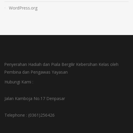
WordPress.org
Penyerahan Hadiah dan Piala Bergilir Kebersihan Kelas oleh
Pembina dan Pengawas Yayasan
Hubungi Kami :
Jalan Kamboja No.17 Denpasar
Telephone : (0361)256426