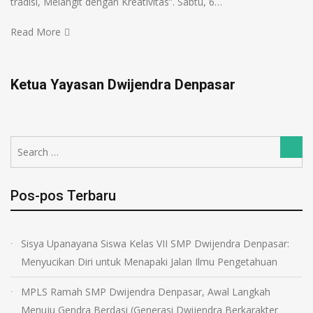
tradisi, Melangit dengan Kreativitas”. Sabtu, 6…
Read More
Ketua Yayasan Dwijendra Denpasar
Search
Sear
for:
Pos-pos Terbaru
Sisya Upanayana Siswa Kelas VII SMP Dwijendra Denpasar:
Menyucikan Diri untuk Menapaki Jalan Ilmu Pengetahuan
MPLS Ramah SMP Dwijendra Denpasar, Awal Langkah
Menuju Gendra Berdasi (Generasi Dwijendra Berkarakter