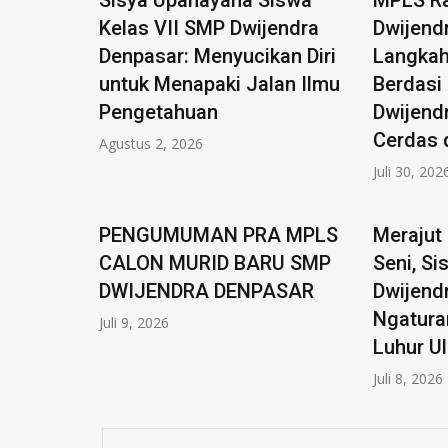
Sisya Upanayana Siswa
MPLS R
Kelas VII SMP Dwijendra
Dwijend
Denpasar: Menyucikan Diri
Langkah
untuk Menapaki Jalan Ilmu
Berdasi
Pengetahuan
Dwijend
Cerdas 
Agustus 2, 2026
Juli 30, 202
PENGUMUMAN PRA MPLS
Merajut 
CALON MURID BARU SMP
Seni, S
DWIJENDRA DENPASAR
Dwijend
Ngatura
Juli 9, 2026
Luhur U
Juli 8, 2026