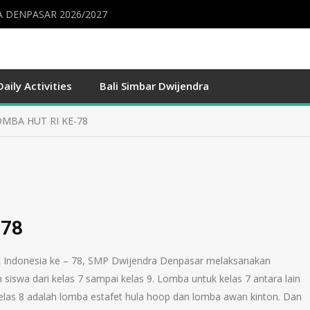
 DENPASAR 2026/2027
Daily Activities
Bali Simbar Dwijendra
MBA HUT RI KE-78
-78
 Indonesia ke – 78, SMP Dwijendra Denpasar melaksanakan
h siswa dari kelas 7 sampai kelas 9. Lomba untuk kelas 7 antara lain
elas 8 adalah lomba estafet hula hoop dan lomba awan kinton. Dan