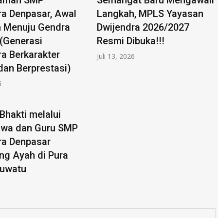
amah SMP
Semangat Baru Mengawali
ra Denpasar, Awal
Langkah, MPLS Yayasan
 Menuju Gendra
Dwijendra 2026/2027
 (Generasi
Resmi Dibuka!!!
ra Berkarakter
Juli 13, 2026
dan Berprestasi)
6
Bhakti melalui
iswa dan Guru SMP
ra Denpasar
ng Ayah di Pura
luwatu