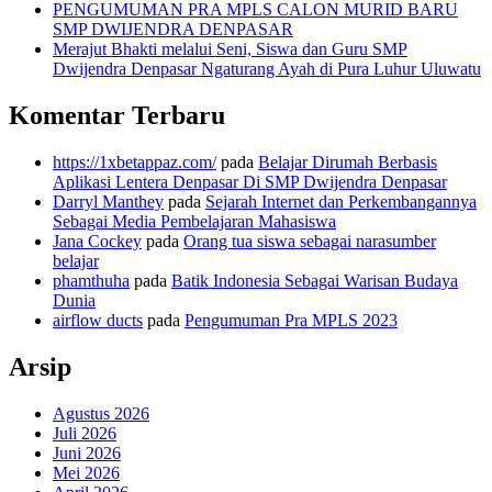
PENGUMUMAN PRA MPLS CALON MURID BARU
SMP DWIJENDRA DENPASAR
Merajut Bhakti melalui Seni, Siswa dan Guru SMP
Dwijendra Denpasar Ngaturang Ayah di Pura Luhur Uluwatu
Komentar Terbaru
https://1xbetappaz.com/
pada
Belajar Dirumah Berbasis
Aplikasi Lentera Denpasar Di SMP Dwijendra Denpasar
Darryl Manthey
pada
Sejarah Internet dan Perkembangannya
Sebagai Media Pembelajaran Mahasiswa
Jana Cockey
pada
Orang tua siswa sebagai narasumber
belajar
phamthuha
pada
Batik Indonesia Sebagai Warisan Budaya
Dunia
airflow ducts
pada
Pengumuman Pra MPLS 2023
Arsip
Agustus 2026
Juli 2026
Juni 2026
Mei 2026