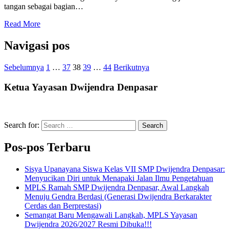
tangan sebagai bagian…
Read More
Navigasi pos
Sebelumnya
1
…
37
38
39
…
44
Berikutnya
Ketua Yayasan Dwijendra Denpasar
Search for:
Search
Pos-pos Terbaru
Sisya Upanayana Siswa Kelas VII SMP Dwijendra Denpasar:
Menyucikan Diri untuk Menapaki Jalan Ilmu Pengetahuan
MPLS Ramah SMP Dwijendra Denpasar, Awal Langkah
Menuju Gendra Berdasi (Generasi Dwijendra Berkarakter
Cerdas dan Berprestasi)
Semangat Baru Mengawali Langkah, MPLS Yayasan
Dwijendra 2026/2027 Resmi Dibuka!!!