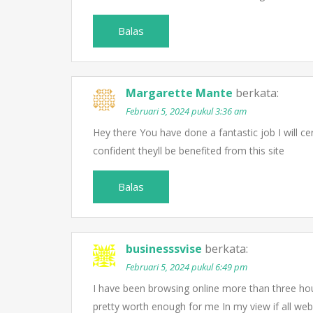
Balas
Margarette Mante
berkata:
Februari 5, 2024 pukul 3:36 am
Hey there You have done a fantastic job I will c
confident theyll be benefited from this site
Balas
businesssvise
berkata:
Februari 5, 2024 pukul 6:49 pm
I have been browsing online more than three hours
pretty worth enough for me In my view if all w