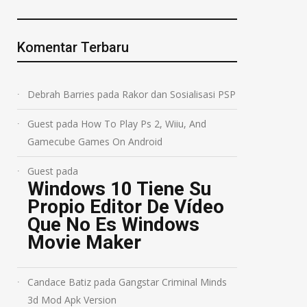
Komentar Terbaru
Debrah Barries
pada
Rakor dan Sosialisasi PSP
Guest
pada
How To Play Ps 2, Wiiu, And
Gamecube Games On Android
Guest
pada
Windows 10 Tiene Su
Propio Editor De Vídeo
Que No Es Windows
Movie Maker
Candace Batiz
pada
Gangstar Criminal Minds
3d Mod Apk Version