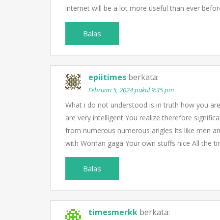
internet will be a lot more useful than ever befor
Balas
epiitimes
berkata:
Februari 5, 2024 pukul 9:35 pm
What i do not understood is in truth how you ar
are very intelligent You realize therefore signific
from numerous numerous angles Its like men and
with Woman gaga Your own stuffs nice All the tim
Balas
timesmerkk
berkata: