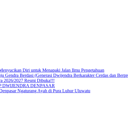
Menyucikan Diri untuk Menapaki Jalan Ilmu Pengetahuan
endra Berdasi (Generasi Dwijendra Berkarakter Cerdas dan Berpre
a 2026/2027 Resmi Dibuka!!!
P DWIJENDRA DENPASAR
 Denpasar Ngaturang Ayah di Pura Luhur Uluwatu