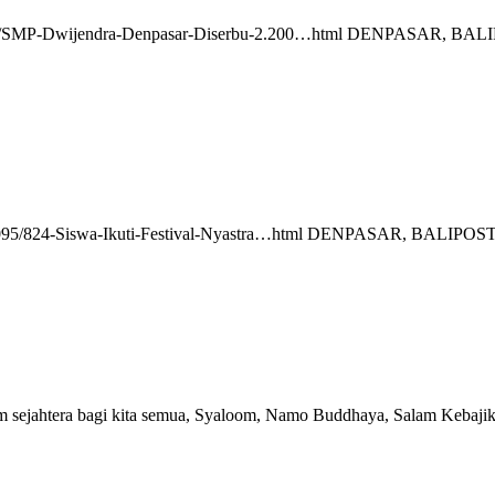
3671/SMP-Dwijendra-Denpasar-Diserbu-2.200…html DENPASAR, BALIP
3095/824-Siswa-Ikuti-Festival-Nyastra…html DENPASAR, BALIPOST.com
m sejahtera bagi kita semua, Syaloom, Namo Buddhaya, Salam Kebaji