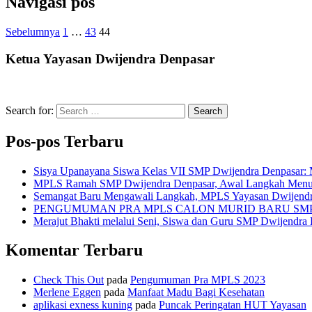
Navigasi pos
Sebelumnya
1
…
43
44
Ketua Yayasan Dwijendra Denpasar
Search for:
Search
Pos-pos Terbaru
Sisya Upanayana Siswa Kelas VII SMP Dwijendra Denpasar: 
MPLS Ramah SMP Dwijendra Denpasar, Awal Langkah Menuju G
Semangat Baru Mengawali Langkah, MPLS Yayasan Dwijendr
PENGUMUMAN PRA MPLS CALON MURID BARU SM
Merajut Bhakti melalui Seni, Siswa dan Guru SMP Dwijendra
Komentar Terbaru
Check This Out
pada
Pengumuman Pra MPLS 2023
Merlene Eggen
pada
Manfaat Madu Bagi Kesehatan
aplikasi exness kuning
pada
Puncak Peringatan HUT Yayasan