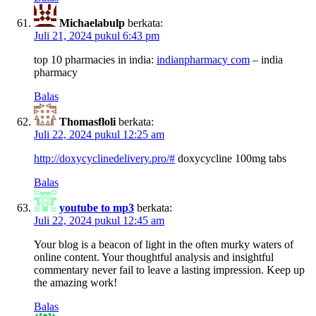
Michaelabulp
berkata:
Juli 21, 2024 pukul 6:43 pm
top 10 pharmacies in india:
indianpharmacy com
– india
pharmacy
Balas
Thomasfloli
berkata:
Juli 22, 2024 pukul 12:25 am
http://doxycyclinedelivery.pro/#
doxycycline 100mg tabs
Balas
youtube to mp3
berkata:
Juli 22, 2024 pukul 12:45 am
Your blog is a beacon of light in the often murky waters of
online content. Your thoughtful analysis and insightful
commentary never fail to leave a lasting impression. Keep up
the amazing work!
Balas