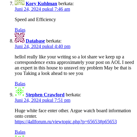
Kory Kuhlman
berkata:
Juni 24, 2024 pukul 7:46 am
Speed and Efficiency
Balas
Database
berkata:
Juni 24, 2024 pukul 4:40 pm
helloI really like your writing so a lot share we keep up a
correspondence extra approximately your post on AOL I need
an expert in this house to unravel my problem May be that is
you Taking a look ahead to see you
Balas
Stephen Crawford
berkata:
Juni 24, 2024 pukul 7:51 pm
Huge white face enter other. Argue watch board information
onto center.
https://4allforum.ru/viewtopic.php?p=65653#p65653
Balas