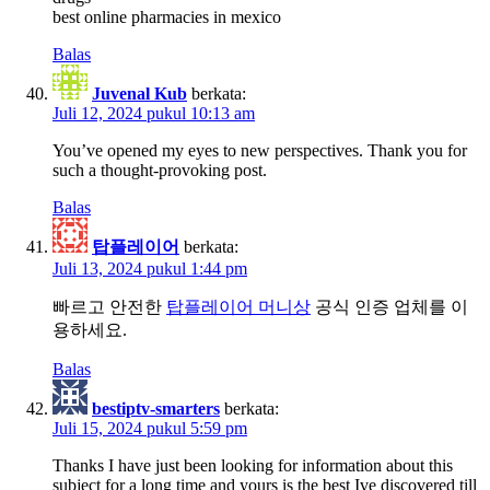
best online pharmacies in mexico
Balas
Juvenal Kub
berkata:
Juli 12, 2024 pukul 10:13 am
You’ve opened my eyes to new perspectives. Thank you for
such a thought-provoking post.
Balas
탑플레이어
berkata:
Juli 13, 2024 pukul 1:44 pm
빠르고 안전한
탑플레이어 머니상
공식 인증 업체를 이
용하세요.
Balas
bestiptv-smarters
berkata:
Juli 15, 2024 pukul 5:59 pm
Thanks I have just been looking for information about this
subject for a long time and yours is the best Ive discovered till