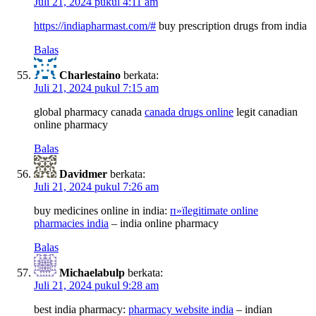
Juli 21, 2024 pukul 4:11 am
https://indiapharmast.com/#
buy prescription drugs from india
Balas
Charlestaino
berkata:
Juli 21, 2024 pukul 7:15 am
global pharmacy canada
canada drugs online
legit canadian
online pharmacy
Balas
Davidmer
berkata:
Juli 21, 2024 pukul 7:26 am
buy medicines online in india:
п»їlegitimate online
pharmacies india
– india online pharmacy
Balas
Michaelabulp
berkata:
Juli 21, 2024 pukul 9:28 am
best india pharmacy:
pharmacy website india
– indian