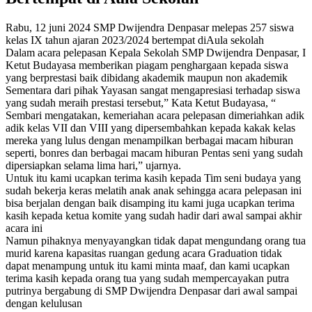
Rabu, 12 juni 2024 SMP Dwijendra Denpasar melepas 257 siswa
kelas IX tahun ajaran 2023/2024 bertempat diAula sekolah
Dalam acara pelepasan Kepala Sekolah SMP Dwijendra Denpasar, I
Ketut Budayasa memberikan piagam penghargaan kepada siswa
yang berprestasi baik dibidang akademik maupun non akademik
Sementara dari pihak Yayasan sangat mengapresiasi terhadap siswa
yang sudah meraih prestasi tersebut,” Kata Ketut Budayasa, “
Sembari mengatakan, kemeriahan acara pelepasan dimeriahkan adik
adik kelas VII dan VIII yang dipersembahkan kepada kakak kelas
mereka yang lulus dengan menampilkan berbagai macam hiburan
seperti, bonres dan berbagai macam hiburan Pentas seni yang sudah
dipersiapkan selama lima hari,” ujarnya.
Untuk itu kami ucapkan terima kasih kepada Tim seni budaya yang
sudah bekerja keras melatih anak anak sehingga acara pelepasan ini
bisa berjalan dengan baik disamping itu kami juga ucapkan terima
kasih kepada ketua komite yang sudah hadir dari awal sampai akhir
acara ini
Namun pihaknya menyayangkan tidak dapat mengundang orang tua
murid karena kapasitas ruangan gedung acara Graduation tidak
dapat menampung untuk itu kami minta maaf, dan kami ucapkan
terima kasih kepada orang tua yang sudah mempercayakan putra
putrinya bergabung di SMP Dwijendra Denpasar dari awal sampai
dengan kelulusan