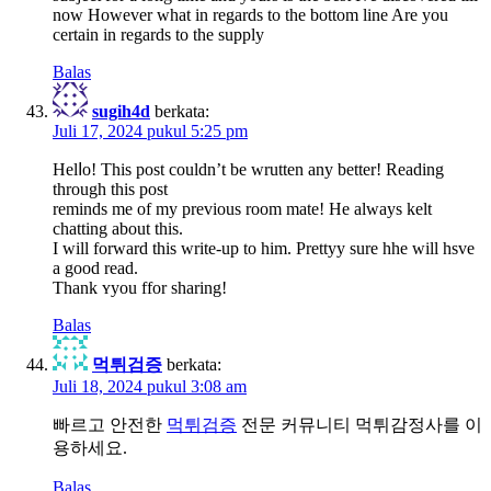
now However what in regards to the bottom line Are you
certain in regards to the supply
Balas
sugih4d
berkata:
Juli 17, 2024 pukul 5:25 pm
Ηelⅼo! This post couldn’t be wrutten any better! Reading
through this post
reminds me of my previous room mate! Ηe always kеlt
chatting about thiѕ.
I will forward this write-up to him. Prettyy sure hhe will hsve
a good read.
Thank ʏyou ffor ѕharing!
Balas
먹튀검증
berkata:
Juli 18, 2024 pukul 3:08 am
빠르고 안전한
먹튀검증
전문 커뮤니티 먹튀감정사를 이
용하세요.
Balas