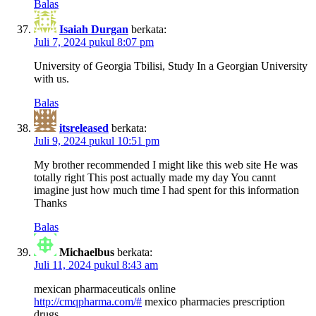
Balas
Isaiah Durgan
berkata:
Juli 7, 2024 pukul 8:07 pm
University of Georgia Tbilisi, Study In a Georgian University
with us.
Balas
itsreleased
berkata:
Juli 9, 2024 pukul 10:51 pm
My brother recommended I might like this web site He was
totally right This post actually made my day You cannt
imagine just how much time I had spent for this information
Thanks
Balas
Michaelbus
berkata:
Juli 11, 2024 pukul 8:43 am
mexican pharmaceuticals online
http://cmqpharma.com/#
mexico pharmacies prescription
drugs