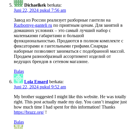
Dichaelkek
berkata:
Juni 22, 2024 pukul 7:56 am
Завод из России реализует разборные гантели на
Razbornye-ganteli ru
по приятным ценам. Для занятий в
домашних условиях – это самый лучший набор с
маленькими габаритами и большой
функциональностью. Продаются в полном комплекте с
фиксаторами и гантельными грифами.Снаряды
наборные позволяют заниматься с подобранной массой.
Продаем разнообразный ассортимент изделий от
ведущих брендов в сетевом магазине.
Balas
Lola Emard
berkata:
Juni 22, 2024 pukul 9:52 am
My brother suggested I might like this website. He was totally
right. This post actually made my day. You cann’t imagine just
how much time I had spent for this information! Thanks
https://brazz.org/
!
Balas