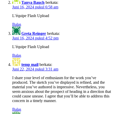
Tanya Bauch
berkata:
Juni 16, 2024 pukul 6:58 am
L’équipe Flash Upload
Balas
Greta Reinger
berkata:
Juni 16, 2024 pukul 4:52 pm
L’équipe Flash Upload
Balas
temp mail
berkata:
Juni 22, 2024 pukul 3:31 am
I share your level of enthusiasm for the work you’ve
produced. The sketch you’ve displayed is refined, and the
material you’ve authored is impressive. Nevertheless, you
seem anxious about the prospect of heading in a direction that
could cause unease. I agree that you’ll be able to address this
concern in a timely manner.
Balas