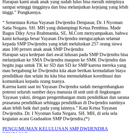
Harapan kami anak anak yang sudah lulus bisa meraih mimpinya
sampai setinggi tingginya dan bisa melanjutkan kejejang yang lebih
tinggi.” Pungkasnya.
“ Sementara Ketua Yayasan Dwijendra Denpasar, Dr. I Nyoman
Satia Negara. SH. MH yang didampingi Ketua Pembina. Made
Bagus Diky Arya Brahmantia, SE, M.Com menyampaikan, bahwa
kami keluarga besar Yayasan Dwijendra mengucapkan selamat
kepada SMP Dwijendra yang telah meluluskan 257 orang siswa
atau 100 persen anak anak SMP Dwijendra
Harapan saya kedepan dari awal lulusan pada SMP Dwijendra bisa
melanjutkan ke SMA Dwijendra maupun ke SMK Dwijendra dan
begitu juga untuk TK ke SD dan SD ke SMP karena mereka yang
mau bergabung ke Dwijendra kita akan berikan kemudahan biaya
pendidikan dan selain itu kita bisa memudahkan koordinasi dan
komunikasi kepada orang tuanya.
Karena kami saat ini Yayasan Dwijendra sudah mengembangkan
potensi seluruh sumber daya manusia di unit unit di lingkungan
Yayasan yakni, dengan pengembangan mutu pendidikan dan sarana
prasarana pendidikan sehingga pendidikan di Dwijendra nantinya
akan lebih baik dari pada yang lainnya.” Kata Ketua Yayasan
Dwijendra. Dr. I Nyoman Satia Negara. SH. MH, di sela sela
kegiatan acara Graduation SMP Dwijendra.(*)
Navigasi
PENGUMUMAN KELULUSAN SMP DWIJENDRA