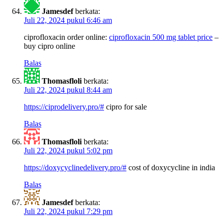
Jamesdef
berkata:
Juli 22, 2024 pukul 6:46 am
ciprofloxacin order online:
ciprofloxacin 500 mg tablet price
–
buy cipro online
Balas
Thomasfloli
berkata:
Juli 22, 2024 pukul 8:44 am
https://ciprodelivery.pro/#
cipro for sale
Balas
Thomasfloli
berkata:
Juli 22, 2024 pukul 5:02 pm
https://doxycyclinedelivery.pro/#
cost of doxycycline in india
Balas
Jamesdef
berkata:
Juli 22, 2024 pukul 7:29 pm