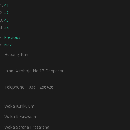
41
42
43
44
Previous
Next
Hubungi Kami :
Jalan Kamboja No.17 Denpasar
Telephone : (0361)256426
Waka Kurikulum
Waka Kesiswaan
Waka Sarana Prasarana