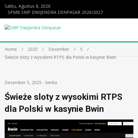
Sabtu, Agustus 8, 2026
SPMB SMP DWIJENDRA DENPASAR 2026/2027
Home
2025
Desember
5
Świeże sloty z wysokimi RTPS dla Polski w kasynie Bwin
Desember 5, 2025
-
berita
Świeże sloty z wysokimi RTPS
dla Polski w kasynie Bwin