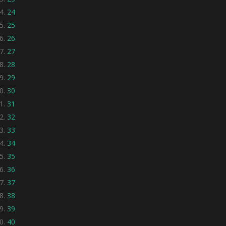
24
25
26
27
28
29
30
31
32
33
34
35
36
37
38
39
40