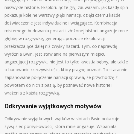
niezwykłe historie. Eksplorując te gry, zauważam, jak każdy spin
pokazuje kolejne warstwy głębi narracji, dzięki czemu każde
doświadczenie jest indywidualne i wciągające. Kombinacja
misternego budowania postaci i złożonej historii angażuje mnie
głębiej w rozgrywkę, generując poczucie eksploracji
przekraczające dalej niż zwykły hazard. Tym, co naprawdę
wyróżnia Bwin, jest stawianie na pierwszym miejscu
angażującej rozgrywki; nie jest to tylko kwestia bębny, ale także
o budowanie rzeczywistości, który pragnę poznać. To starannie
zaplanowane połączenie narracji sprawia, że przychodzę z
powrotem do nich z pasją, by poznawać nowe historie i
wrażenia z każdą rozgrywką.
Odkrywanie wyjątkowych motywów
Odkrywanie wyjątkowych wątków w slotach Bwin pokazuje
żywą sieć pomysłowości, która mnie angażuje. Wspaniała