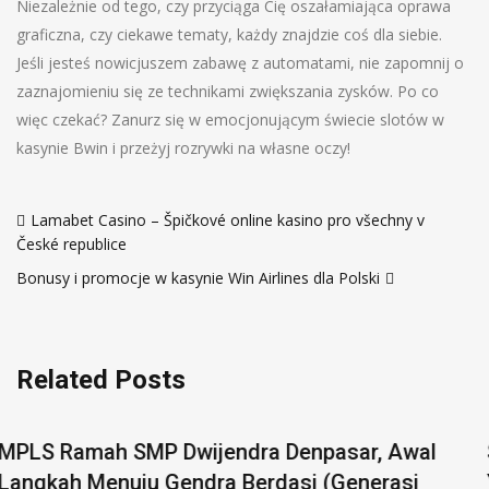
Niezależnie od tego, czy przyciąga Cię oszałamiająca oprawa
graficzna, czy ciekawe tematy, każdy znajdzie coś dla siebie.
Jeśli jesteś nowicjuszem zabawę z automatami, nie zapomnij o
zaznajomieniu się ze technikami zwiększania zysków. Po co
więc czekać? Zanurz się w emocjonującym świecie slotów w
kasynie Bwin i przeżyj rozrywki na własne oczy!
Navigasi
Lamabet Casino – Špičkové online kasino pro všechny v
pos
České republice
Bonusy i promocje w kasynie Win Airlines dla Polski
Related Posts
Semangat Baru Mengawali Langkah, MPLS
Yayasan Dwijendra 2026/2027 Resmi Dibuka!!!