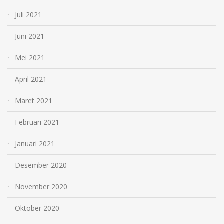
Juli 2021
Juni 2021
Mei 2021
April 2021
Maret 2021
Februari 2021
Januari 2021
Desember 2020
November 2020
Oktober 2020