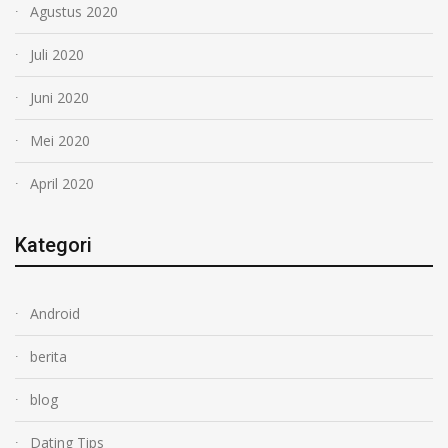
Agustus 2020
Juli 2020
Juni 2020
Mei 2020
April 2020
Kategori
Android
berita
blog
Dating Tips