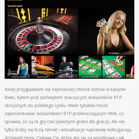
Kiedy przyglądałem się najnowszej ofercie slotów w kasynie
Bwin, byłem pod zachwytem znaczących wskaźników RTP
skrojonych do polskiego rynku. Wiele tytułów może
zaprezentować wskaźnikiem RTP przekraczającym 96%, co
sprawia, że są te gry rzeczywistymi grami dla graczy. Ale nie
tylko liczby się liczą; temat i wizualizacje naprawdę wzbogacają
doświadczenia. Ciekawi Cię, które gry się są wyjątkowe i jak