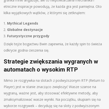
grafika mnie angażuje, ale to niepowtarzalna mechanika i
etniczne inspiracje powodują, że każda gra jest pamiętna. Oto
kilka wyjątkowych wątków, z którymi się zetknąłem:
Mythical Legends
Globalne destynacje
Futurystyczne przygody
Dzięki tejże bogactwu Bwin zapewnia, że każdy spin to świeża
odkrycie godna cieszenia się.
Strategie zwiększania wygranych w
automatach o wysokim RTP
Mimo że rozgrywka na slotach z podwyższonym RTP (Return to
Player) jest w stanie znacząco zwiększyć Wasze szanse na
wygraną, ważne jest, aby stosować efektywne metody, aby
zmaksymalizować wasze wyniki. Na początku, skupiam się na
wyborze rozgrywek – decyduję się na sloty z podwyższonym