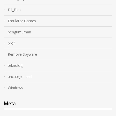
Dll_Files
Emulator Games
pengumuman
profil
Remove Spyware
teknologi
uncategorized
Windows
Meta