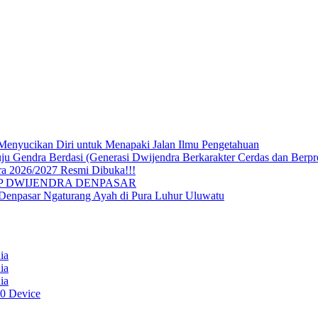
Menyucikan Diri untuk Menapaki Jalan Ilmu Pengetahuan
endra Berdasi (Generasi Dwijendra Berkarakter Cerdas dan Berpre
a 2026/2027 Resmi Dibuka!!!
P DWIJENDRA DENPASAR
 Denpasar Ngaturang Ayah di Pura Luhur Uluwatu
ia
ia
ia
0 Device