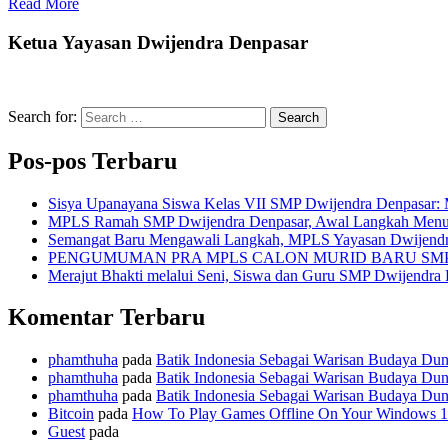
Read More
Ketua Yayasan Dwijendra Denpasar
Search for:
Search
Pos-pos Terbaru
Sisya Upanayana Siswa Kelas VII SMP Dwijendra Denpasar: 
MPLS Ramah SMP Dwijendra Denpasar, Awal Langkah Menuju G
Semangat Baru Mengawali Langkah, MPLS Yayasan Dwijendr
PENGUMUMAN PRA MPLS CALON MURID BARU SM
Merajut Bhakti melalui Seni, Siswa dan Guru SMP Dwijendra
Komentar Terbaru
phamthuha
pada
Batik Indonesia Sebagai Warisan Budaya Dun
phamthuha
pada
Batik Indonesia Sebagai Warisan Budaya Dun
phamthuha
pada
Batik Indonesia Sebagai Warisan Budaya Dun
Bitcoin
pada
How To Play Games Offline On Your Windows 1
Guest
pada