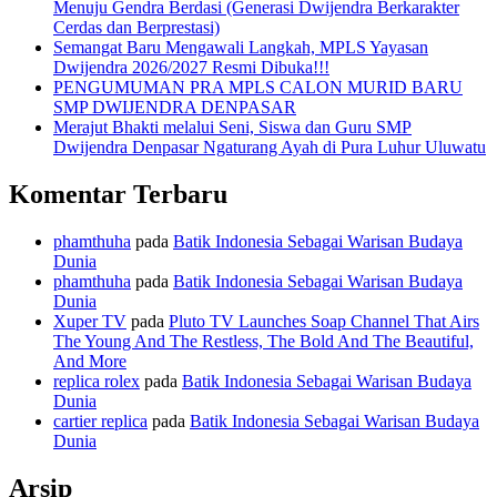
Menuju Gendra Berdasi (Generasi Dwijendra Berkarakter
Cerdas dan Berprestasi)
Semangat Baru Mengawali Langkah, MPLS Yayasan
Dwijendra 2026/2027 Resmi Dibuka!!!
PENGUMUMAN PRA MPLS CALON MURID BARU
SMP DWIJENDRA DENPASAR
Merajut Bhakti melalui Seni, Siswa dan Guru SMP
Dwijendra Denpasar Ngaturang Ayah di Pura Luhur Uluwatu
Komentar Terbaru
phamthuha
pada
Batik Indonesia Sebagai Warisan Budaya
Dunia
phamthuha
pada
Batik Indonesia Sebagai Warisan Budaya
Dunia
Xuper TV
pada
Pluto TV Launches Soap Channel That Airs
The Young And The Restless, The Bold And The Beautiful,
And More
replica rolex
pada
Batik Indonesia Sebagai Warisan Budaya
Dunia
cartier replica
pada
Batik Indonesia Sebagai Warisan Budaya
Dunia
Arsip