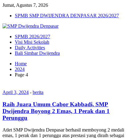
Jumat, Agustus 7, 2026
SPMB SMP DWIJENDRA DENPASAR 2026/2027
SPMB 2026/2027
Visi Misi Sekolah
Daily Activities
Bali Simbar Dwijendra
Home
2024
Page 4
April 3, 2024
-
berita
Raih Juara Umum Cabor Kabbadi, SMP
Dwijendra Boyong 2 Emas, 1 Perak dan 1
Perunggu
Atlet SMP Dwijendra Denpasar berhasil memboyong 2 medali
emas, 1 perak dan 1 perunggu atas prestasi yang diraih sebagai