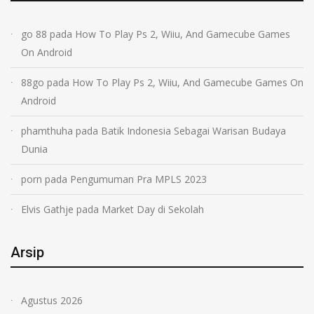
go ​8​8
pada
How To Play Ps 2, Wiiu, And Gamecube Games
On Android
88go
pada
How To Play Ps 2, Wiiu, And Gamecube Games On
Android
phamthuha
pada
Batik Indonesia Sebagai Warisan Budaya
Dunia
porn
pada
Pengumuman Pra MPLS 2023
Elvis Gathje
pada
Market Day di Sekolah
Arsip
Agustus 2026