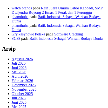
watch brands
pada
Raih Juara Umum Cabor Kabbadi, SMP
Dwijendra Boyong 2 Emas, 1 Perak dan 1 Perunggu
phamthuha
pada
Batik Indonesia Sebagai Warisan Budaya
Dunia
phamthuha
pada
Batik Indonesia Sebagai Warisan Budaya
Dunia
Gry kasynowe Polska
pada
Software Cracking
SC88
pada
Batik Indonesia Sebagai Warisan Budaya Dunia
Arsip
Agustus 2026
Juli 2026
Juni 2026
Mei 2026
April 2026
Februari 2026
Desember 2025
November 2025
Oktober 2025
Juli 2025
Juni 2025
Mei 2025