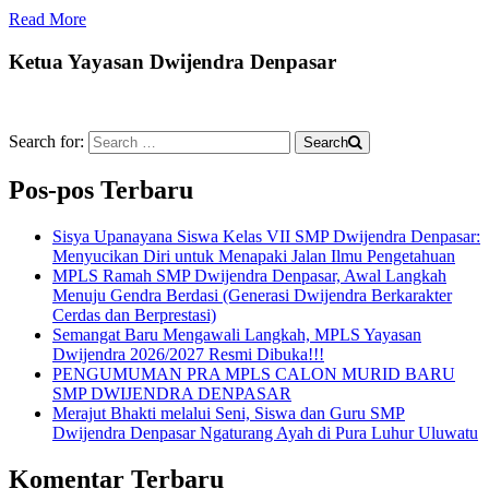
Read More
Ketua Yayasan Dwijendra Denpasar
Search for:
Search
Pos-pos Terbaru
Sisya Upanayana Siswa Kelas VII SMP Dwijendra Denpasar:
Menyucikan Diri untuk Menapaki Jalan Ilmu Pengetahuan
MPLS Ramah SMP Dwijendra Denpasar, Awal Langkah
Menuju Gendra Berdasi (Generasi Dwijendra Berkarakter
Cerdas dan Berprestasi)
Semangat Baru Mengawali Langkah, MPLS Yayasan
Dwijendra 2026/2027 Resmi Dibuka!!!
PENGUMUMAN PRA MPLS CALON MURID BARU
SMP DWIJENDRA DENPASAR
Merajut Bhakti melalui Seni, Siswa dan Guru SMP
Dwijendra Denpasar Ngaturang Ayah di Pura Luhur Uluwatu
Komentar Terbaru