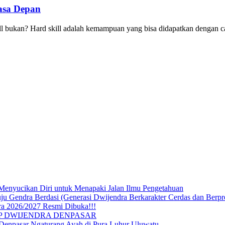
asa Depan
skill bukan? Hard skill adalah kemampuan yang bisa didapatkan dengan
Menyucikan Diri untuk Menapaki Jalan Ilmu Pengetahuan
endra Berdasi (Generasi Dwijendra Berkarakter Cerdas dan Berpre
a 2026/2027 Resmi Dibuka!!!
P DWIJENDRA DENPASAR
 Denpasar Ngaturang Ayah di Pura Luhur Uluwatu