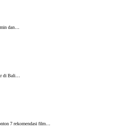
tamin dan…
ar di Bali…
onton 7 rekomendasi film…