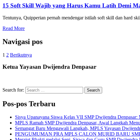
15 Soft Skill Wajib yang Harus Kamu Latih Demi M
Tentunya, Quipperian pernah mendengar istilah soft skill dan hard 
Read More
Navigasi pos
1
2
Berikutnya
Ketua Yayasan Dwijendra Denpasar
Search for:
Search
Pos-pos Terbaru
Sisya Upanayana Siswa Kelas VII SMP Dwijendra Denpasar: 
MPLS Ramah SMP Dwijendra Denpasar, Awal Langkah Menuju G
Semangat Baru Mengawali Langkah, MPLS Yayasan Dwijendr
PENGUMUMAN PRA MPLS CALON MURID BARU SM
Merajut Bhakti melalui Seni, Siswa dan Guru SMP Dwijendra