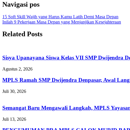
Navigasi pos
15 Soft Skill Wajib yang Harus Kamu Latih Demi Masa Depan
Inilah 9 Pekerjaan Masa Depan yang Menjanjikan Kesejahteraan
Related Posts
Sisya Upanayana Siswa Kelas VII SMP Dwijendra D
Agustus 2, 2026
MPLS Ramah SMP Dwijendra Denpasar, Awal Langkah
Juli 30, 2026
Semangat Baru Mengawali Langkah, MPLS Yayasan 
Juli 13, 2026