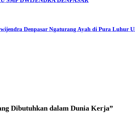
U SMP DWIJENDRA DENPASAR
Dwijendra Denpasar Ngaturang Ayah di Pura Luhur 
yang Dibutuhkan dalam Dunia Kerja
”