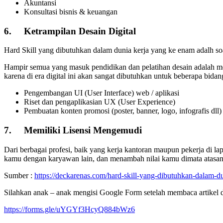
Akuntansi
Konsultasi bisnis & keuangan
6.
Ketrampilan Desain Digital
Hard Skill yang dibutuhkan dalam dunia kerja yang ke enam adalh soa
Hampir semua yang masuk pendidikan dan pelatihan desain adalah mere
karena di era digital ini akan sangat dibutuhkan untuk beberapa bidang
Pengembangan UI (User Interface) web / aplikasi
Riset dan pengaplikasian UX (User Experience)
Pembuatan konten promosi (poster, banner, logo, infografis dll)
7.
Memiliki Lisensi Mengemudi
Dari berbagai profesi, baik yang kerja kantoran maupun pekerja di la
kamu dengan karyawan lain, dan menambah nilai kamu dimata atasan
Sumber :
https://deckarenas.com/hard-skill-yang-dibutuhkan-dalam-du
Silahkan anak – anak mengisi Google Form setelah membaca artikel d
https://forms.gle/uYGYf3HcyQ884bWz6