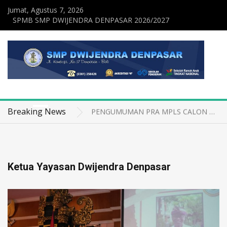
Jumat, Agustus 7, 2026
SPMB SMP DWIJENDRA DENPASAR 2026/2027
PENGUMUMAN KELULUSAN SMP DWIJENDRA DENPASAR
Semangat Baru Mengawali Langkah, MPLS Yayasan Dwijendra 2026/2027 Resmi Dibuka!!!
Breaking News
PENGUMUMAN PRA MPLS CALON MURID BARU SMP DWIJENDRA DENPASAR
Merajut Bhakti melalui Seni, Siswa dan Guru SMP Dwijendra Denpasar Ngaturang Ayah di Pura Luhur Uluwatu
Pelepasan Siswa Kelas IX SMP Dwijendra Denpasar Tahun Pelajaran 2025/2026 Berlangsung Meriah dan Penuh Haru
PENGUMUMAN KELULUSAN SMP DWIJENDRA DENPASAR
Semangat Baru Mengawali Langkah, MPLS Yayasan Dwijendra 2026/2027 Resmi Dibuka!!!
Ketua Yayasan Dwijendra Denpasar