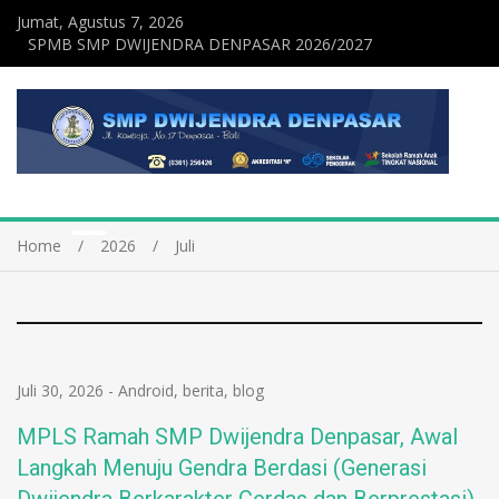
Jumat, Agustus 7, 2026
SPMB SMP DWIJENDRA DENPASAR 2026/2027
Home
2026
Juli
Juli 30, 2026
-
Android
,
berita
,
blog
MPLS Ramah SMP Dwijendra Denpasar, Awal
Langkah Menuju Gendra Berdasi (Generasi
Dwijendra Berkarakter Cerdas dan Berprestasi)