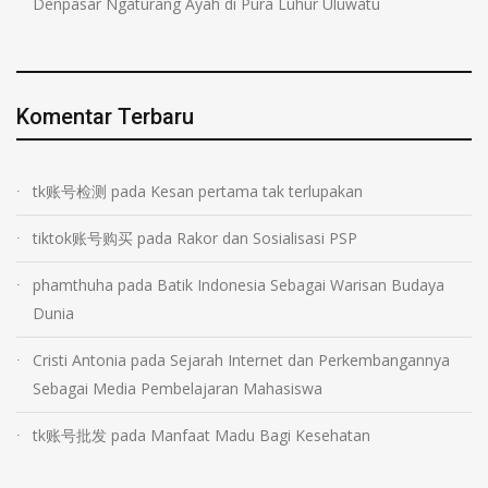
Denpasar Ngaturang Ayah di Pura Luhur Uluwatu
Komentar Terbaru
tk账号检测
pada
Kesan pertama tak terlupakan
tiktok账号购买
pada
Rakor dan Sosialisasi PSP
phamthuha
pada
Batik Indonesia Sebagai Warisan Budaya
Dunia
Cristi Antonia
pada
Sejarah Internet dan Perkembangannya
Sebagai Media Pembelajaran Mahasiswa
tk账号批发
pada
Manfaat Madu Bagi Kesehatan