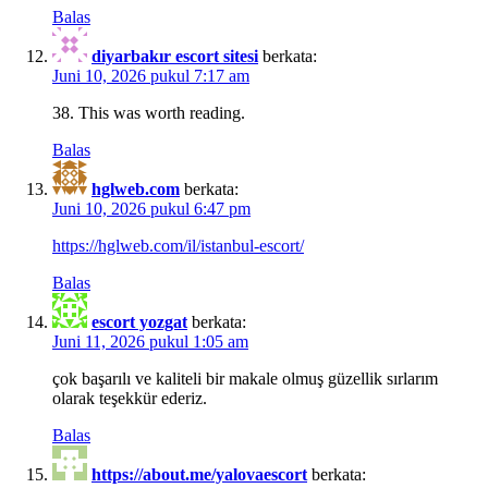
Balas
diyarbakır escort sitesi
berkata:
Juni 10, 2026 pukul 7:17 am
38. This was worth reading.
Balas
hglweb.com
berkata:
Juni 10, 2026 pukul 6:47 pm
https://hglweb.com/il/istanbul-escort/
Balas
escort yozgat
berkata:
Juni 11, 2026 pukul 1:05 am
çok başarılı ve kaliteli bir makale olmuş güzellik sırlarım
olarak teşekkür ederiz.
Balas
https://about.me/yalovaescort
berkata: