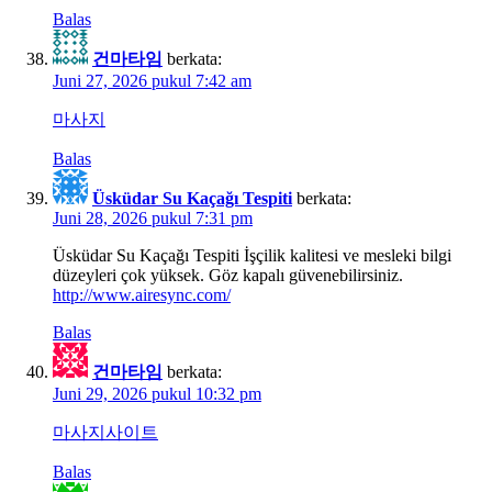
Balas
건마타임
berkata:
Juni 27, 2026 pukul 7:42 am
마사지
Balas
Üsküdar Su Kaçağı Tespiti
berkata:
Juni 28, 2026 pukul 7:31 pm
Üsküdar Su Kaçağı Tespiti İşçilik kalitesi ve mesleki bilgi
düzeyleri çok yüksek. Göz kapalı güvenebilirsiniz.
http://www.airesync.com/
Balas
건마타임
berkata:
Juni 29, 2026 pukul 10:32 pm
마사지사이트
Balas