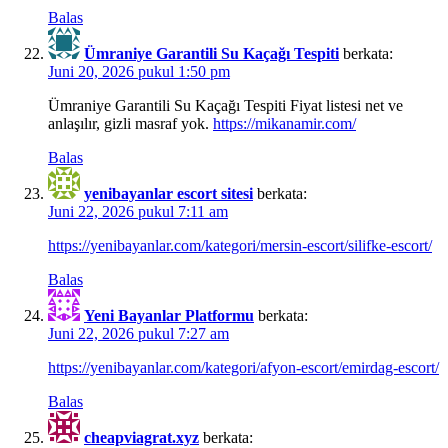
Balas
Ümraniye Garantili Su Kaçağı Tespiti
berkata:
Juni 20, 2026 pukul 1:50 pm
Ümraniye Garantili Su Kaçağı Tespiti Fiyat listesi net ve
anlaşılır, gizli masraf yok.
https://mikanamir.com/
Balas
yenibayanlar escort sitesi
berkata:
Juni 22, 2026 pukul 7:11 am
https://yenibayanlar.com/kategori/mersin-escort/silifke-escort/
Balas
Yeni Bayanlar Platformu
berkata:
Juni 22, 2026 pukul 7:27 am
https://yenibayanlar.com/kategori/afyon-escort/emirdag-escort/
Balas
cheapviagrat.xyz
berkata: