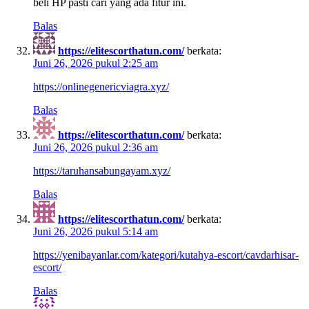
beli HP pasti cari yang ada fitur ini.
Balas
https://elitescorthatun.com/
berkata:
Juni 26, 2026 pukul 2:25 am
https://onlinegenericviagra.xyz/
Balas
https://elitescorthatun.com/
berkata:
Juni 26, 2026 pukul 2:36 am
https://taruhansabungayam.xyz/
Balas
https://elitescorthatun.com/
berkata:
Juni 26, 2026 pukul 5:14 am
https://yenibayanlar.com/kategori/kutahya-escort/cavdarhisar-
escort/
Balas