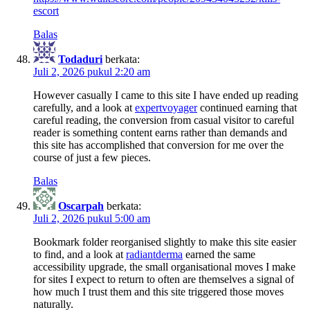
escort
Balas
Todaduri
berkata:
Juli 2, 2026 pukul 2:20 am
However casually I came to this site I have ended up reading
carefully, and a look at
expertvoyager
continued earning that
careful reading, the conversion from casual visitor to careful
reader is something content earns rather than demands and
this site has accomplished that conversion for me over the
course of just a few pieces.
Balas
Oscarpah
berkata:
Juli 2, 2026 pukul 5:00 am
Bookmark folder reorganised slightly to make this site easier
to find, and a look at
radiantderma
earned the same
accessibility upgrade, the small organisational moves I make
for sites I expect to return to often are themselves a signal of
how much I trust them and this site triggered those moves
naturally.