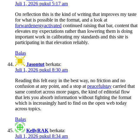
Juli 1, 2026 pukul 5:17 am
On reflection this is the kind of writing that improves my taste
for what is possible in the format, and a look at
forwardenergyactivated
continued raising that bar, content that
elevates my expectations rather than lowering them is doing
important work in calibrating my standards and this site is
participating in that elevation reliably.
Balas
Jasontut
berkata:
Juli 1, 2026 pukul 8:30 am
Reading this felt easy in the best way, no friction and no
confusion at any point, and a stop at
peacefulstay
carried that
same comfort across more pages, the kind of editorial flow
that lets you absorb information without fighting the format
which is increasingly hard to find on the open web today
across topics.
Balas
KellyRAK
berkata:
Juli 1, 2026 pukul 8:34 am