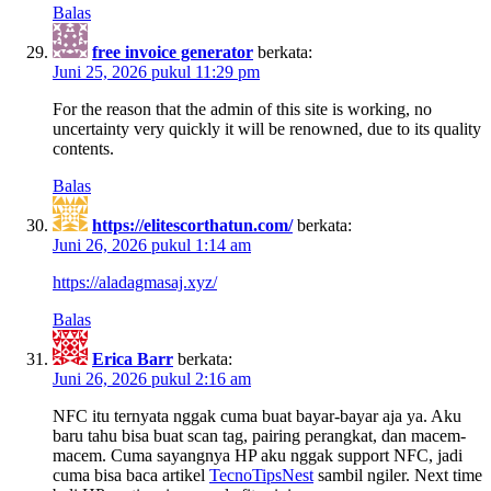
Balas
free invoice generator
berkata:
Juni 25, 2026 pukul 11:29 pm
For the reason that the admin of this site is working, no
uncertainty very quickly it will be renowned, due to its quality
contents.
Balas
https://elitescorthatun.com/
berkata:
Juni 26, 2026 pukul 1:14 am
https://aladagmasaj.xyz/
Balas
Erica Barr
berkata:
Juni 26, 2026 pukul 2:16 am
NFC itu ternyata nggak cuma buat bayar-bayar aja ya. Aku
baru tahu bisa buat scan tag, pairing perangkat, dan macem-
macem. Cuma sayangnya HP aku nggak support NFC, jadi
cuma bisa baca artikel
TecnoTipsNest
sambil ngiler. Next time