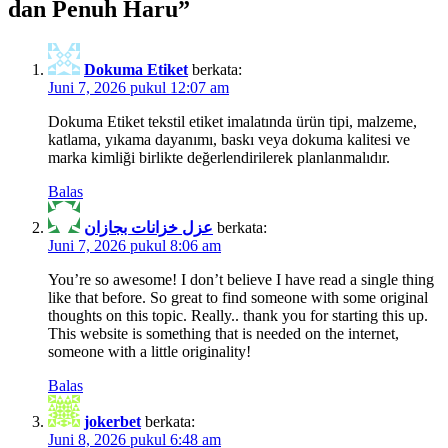
dan Penuh Haru
”
Dokuma Etiket
berkata:
Juni 7, 2026 pukul 12:07 am
Dokuma Etiket tekstil etiket imalatında ürün tipi, malzeme,
katlama, yıkama dayanımı, baskı veya dokuma kalitesi ve
marka kimliği birlikte değerlendirilerek planlanmalıdır.
Balas
عزل خزانات بجازان
berkata:
Juni 7, 2026 pukul 8:06 am
You’re so awesome! I don’t believe I have read a single thing
like that before. So great to find someone with some original
thoughts on this topic. Really.. thank you for starting this up.
This website is something that is needed on the internet,
someone with a little originality!
Balas
jokerbet
berkata:
Juni 8, 2026 pukul 6:48 am