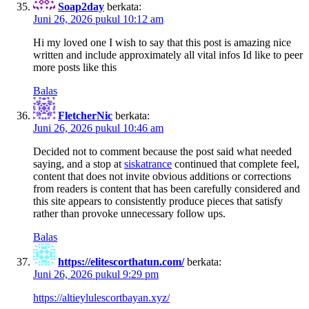
Soap2day
berkata:
Juni 26, 2026 pukul 10:12 am
Hi my loved one I wish to say that this post is amazing nice
written and include approximately all vital infos Id like to peer
more posts like this
Balas
FletcherNic
berkata:
Juni 26, 2026 pukul 10:46 am
Decided not to comment because the post said what needed
saying, and a stop at
siskatrance
continued that complete feel,
content that does not invite obvious additions or corrections
from readers is content that has been carefully considered and
this site appears to consistently produce pieces that satisfy
rather than provoke unnecessary follow ups.
Balas
https://elitescorthatun.com/
berkata:
Juni 26, 2026 pukul 9:29 pm
https://altieylulescortbayan.xyz/