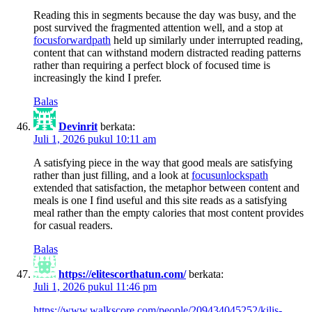
Reading this in segments because the day was busy, and the
post survived the fragmented attention well, and a stop at
focusforwardpath
held up similarly under interrupted reading,
content that can withstand modern distracted reading patterns
rather than requiring a perfect block of focused time is
increasingly the kind I prefer.
Balas
Devinrit
berkata:
Juli 1, 2026 pukul 10:11 am
A satisfying piece in the way that good meals are satisfying
rather than just filling, and a look at
focusunlockspath
extended that satisfaction, the metaphor between content and
meals is one I find useful and this site reads as a satisfying
meal rather than the empty calories that most content provides
for casual readers.
Balas
https://elitescorthatun.com/
berkata:
Juli 1, 2026 pukul 11:46 pm
https://www.walkscore.com/people/209434045252/kilis-