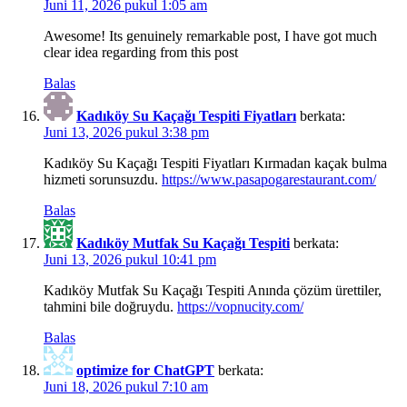
Juni 11, 2026 pukul 1:05 am
Awesome! Its genuinely remarkable post, I have got much
clear idea regarding from this post
Balas
Kadıköy Su Kaçağı Tespiti Fiyatları
berkata:
Juni 13, 2026 pukul 3:38 pm
Kadıköy Su Kaçağı Tespiti Fiyatları Kırmadan kaçak bulma
hizmeti sorunsuzdu.
https://www.pasapogarestaurant.com/
Balas
Kadıköy Mutfak Su Kaçağı Tespiti
berkata:
Juni 13, 2026 pukul 10:41 pm
Kadıköy Mutfak Su Kaçağı Tespiti Anında çözüm ürettiler,
tahmini bile doğruydu.
https://vopnucity.com/
Balas
optimize for ChatGPT
berkata:
Juni 18, 2026 pukul 7:10 am