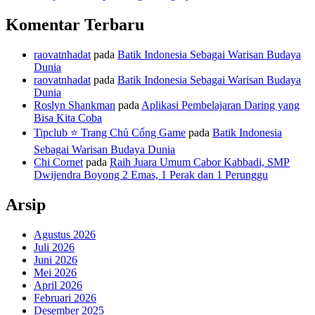
Komentar Terbaru
raovatnhadat
pada
Batik Indonesia Sebagai Warisan Budaya
Dunia
raovatnhadat
pada
Batik Indonesia Sebagai Warisan Budaya
Dunia
Roslyn Shankman
pada
Aplikasi Pembelajaran Daring yang
Bisa Kita Coba
Tipclub ⭐ Trang Chủ Cổng Game
pada
Batik Indonesia
Sebagai Warisan Budaya Dunia
Chi Cornet
pada
Raih Juara Umum Cabor Kabbadi, SMP
Dwijendra Boyong 2 Emas, 1 Perak dan 1 Perunggu
Arsip
Agustus 2026
Juli 2026
Juni 2026
Mei 2026
April 2026
Februari 2026
Desember 2025