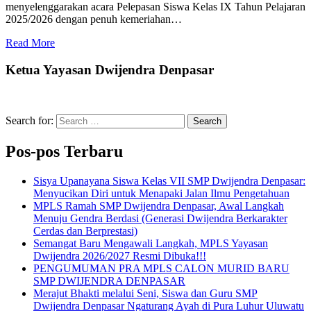
menyelenggarakan acara Pelepasan Siswa Kelas IX Tahun Pelajaran
2025/2026 dengan penuh kemeriahan…
Read More
Ketua Yayasan Dwijendra Denpasar
Search for:
Search
Pos-pos Terbaru
Sisya Upanayana Siswa Kelas VII SMP Dwijendra Denpasar:
Menyucikan Diri untuk Menapaki Jalan Ilmu Pengetahuan
MPLS Ramah SMP Dwijendra Denpasar, Awal Langkah
Menuju Gendra Berdasi (Generasi Dwijendra Berkarakter
Cerdas dan Berprestasi)
Semangat Baru Mengawali Langkah, MPLS Yayasan
Dwijendra 2026/2027 Resmi Dibuka!!!
PENGUMUMAN PRA MPLS CALON MURID BARU
SMP DWIJENDRA DENPASAR
Merajut Bhakti melalui Seni, Siswa dan Guru SMP
Dwijendra Denpasar Ngaturang Ayah di Pura Luhur Uluwatu