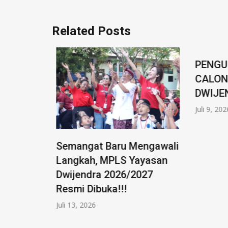
Related Posts
PENGU
r, Awal
CALON 
endra
DWIJEN
Juli 9, 2026
ter
stasi)
Semangat Baru Mengawali
Langkah, MPLS Yayasan
Dwijendra 2026/2027
Resmi Dibuka!!!
Juli 13, 2026