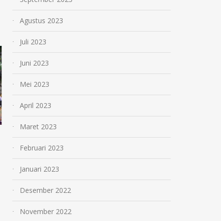
Agustus 2023
Juli 2023
MPLS Ramah S
Juni 2023
Dwijendra Denpa
Mei 2023
Langkah Menuju
Berdasi (Genera
April 2023
Dwijendra Berka
Maret 2023
Cerdas dan Berp
Sisya Upanayana Siswa
Juli 30, 2026
Februari 2023
Kelas VII SMP Dwijendra
Denpasar: Menyucikan Diri
Januari 2023
untuk Menapaki Jalan Ilmu
Desember 2022
Pengetahuan
November 2022
Agustus 2, 2026