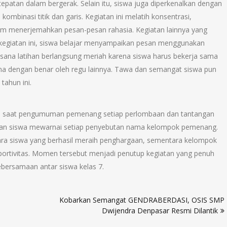
tepatan dalam bergerak. Selain itu, siswa juga diperkenalkan dengan
binasi titik dan garis. Kegiatan ini melatih konsentrasi,
alam menerjemahkan pesan-pesan rahasia. Kegiatan lainnya yang
 kegiatan ini, siswa belajar menyampaikan pesan menggunakan
asana latihan berlangsung meriah karena siswa harus bekerja sama
ma dengan benar oleh regu lainnya. Tawa dan semangat siswa pun
ahun ini.
 tiba saat pengumuman pemenang setiap perlombaan dan tantangan
tangan siswa mewarnai setiap penyebutan nama kelompok pemenang.
ara siswa yang berhasil meraih penghargaan, sementara kelompok
ortivitas. Momen tersebut menjadi penutup kegiatan yang penuh
ersamaan antar siswa kelas 7.
Kobarkan Semangat GENDRABERDASI, OSIS SMP
Dwijendra Denpasar Resmi Dilantik