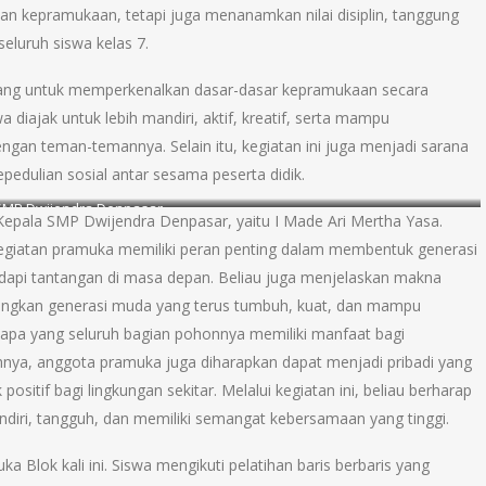
n kepramukaan, tetapi juga menanamkan nilai disiplin, tanggung
eluruh siswa kelas 7.
cang untuk memperkenalkan dasar-dasar kepramukaan secara
a diajak untuk lebih mandiri, aktif, kreatif, serta mampu
gan teman-temannya. Selain itu, kegiatan ini juga menjadi sarana
pedulian sosial antar sesama peserta didik.
SMP Dwijendra Denpasar
 Kepala SMP Dwijendra Denpasar, yaitu I Made Ari Mertha Yasa.
giatan pramuka memiliki peran penting dalam membentuk generasi
dapi tantangan di masa depan. Beliau juga menjelaskan makna
ngkan generasi muda yang terus tumbuh, kuat, dan mampu
lapa yang seluruh bagian pohonnya memiliki manfaat bagi
ahnya, anggota pramuka juga diharapkan dapat menjadi pribadi yang
tif bagi lingkungan sekitar. Melalui kegiatan ini, beliau berharap
ndiri, tangguh, dan memiliki semangat kebersamaan yang tinggi.
 Blok kali ini. Siswa mengikuti pelatihan baris berbaris yang