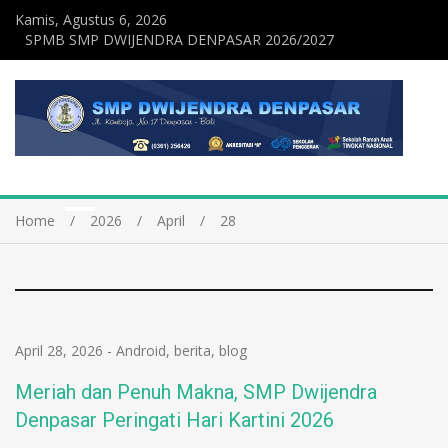
Kamis, Agustus 6, 2026
SPMB SMP DWIJENDRA DENPASAR 2026/2027
Home
2026
April
28
April 28, 2026
-
Android
,
berita
,
blog
Meriah dan Penuh Makna, SMP Dwijendra
Denpasar Peringati Hari Kartini 2026