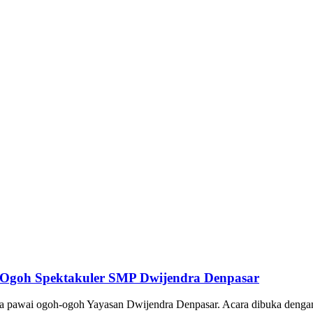
Ogoh Spektakuler SMP Dwijendra Denpasar
a pawai ogoh-ogoh Yayasan Dwijendra Denpasar. Acara dibuka deng