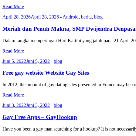
Read More
April 28, 2026
April 28, 2026
-
Android
,
berita
,
blog
Meriah dan Penuh Makna, SMP Dwijendra Denpasar 
Dalam rangka memperingati Hari Kartini yang jatuh pada 21 April 
Read More
Juni 5, 2022
Juni 5, 2022
-
blog
Free gay website Website Gay Sites
In 2012, the amount of gay dating sites presented in France may be 
Read More
Juni 3, 2022
Juni 3, 2022
-
blog
Gay Free Apps – GayHookup
Have you been a gay man searching for a hookup? It is not necessari