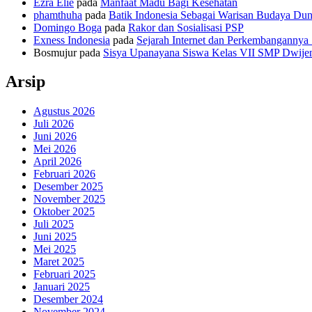
Ezra Elie
pada
Manfaat Madu Bagi Kesehatan
phamthuha
pada
Batik Indonesia Sebagai Warisan Budaya Dun
Domingo Boga
pada
Rakor dan Sosialisasi PSP
Exness Indonesia
pada
Sejarah Internet dan Perkembangannya
Bosmujur
pada
Sisya Upanayana Siswa Kelas VII SMP Dwijen
Arsip
Agustus 2026
Juli 2026
Juni 2026
Mei 2026
April 2026
Februari 2026
Desember 2025
November 2025
Oktober 2025
Juli 2025
Juni 2025
Mei 2025
Maret 2025
Februari 2025
Januari 2025
Desember 2024
November 2024