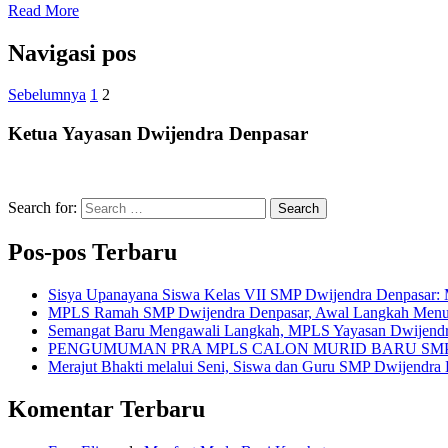
Read More
Navigasi pos
Sebelumnya
1
2
Ketua Yayasan Dwijendra Denpasar
Search for:
Search
Pos-pos Terbaru
Sisya Upanayana Siswa Kelas VII SMP Dwijendra Denpasar: 
MPLS Ramah SMP Dwijendra Denpasar, Awal Langkah Menuju G
Semangat Baru Mengawali Langkah, MPLS Yayasan Dwijendr
PENGUMUMAN PRA MPLS CALON MURID BARU SM
Merajut Bhakti melalui Seni, Siswa dan Guru SMP Dwijendra
Komentar Terbaru