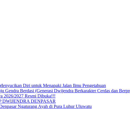
Menyucikan Diri untuk Menapaki Jalan Ilmu Pengetahuan
endra Berdasi (Generasi Dwijendra Berkarakter Cerdas dan Berpre
a 2026/2027 Resmi Dibuka!!!
P DWIJENDRA DENPASAR
 Denpasar Ngaturang Ayah di Pura Luhur Uluwatu