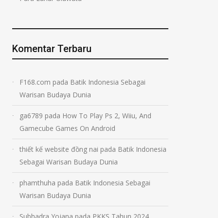
Komentar Terbaru
F168.com
pada
Batik Indonesia Sebagai
Warisan Budaya Dunia
ga6789
pada
How To Play Ps 2, Wiiu, And
Gamecube Games On Android
thiết kế website đồng nai
pada
Batik Indonesia
Sebagai Warisan Budaya Dunia
phamthuha
pada
Batik Indonesia Sebagai
Warisan Budaya Dunia
Subhadra Yojana
pada
PKKS Tahun 2024