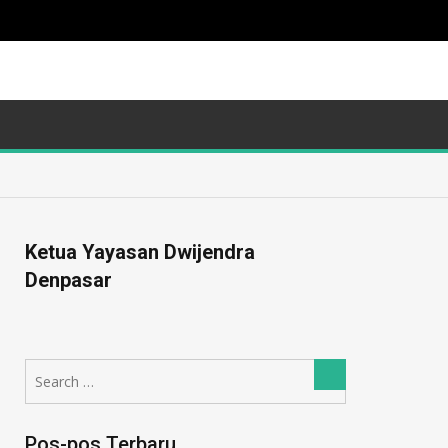
Ketua Yayasan Dwijendra
Denpasar
Search
Search
for:
Pos-pos Terbaru