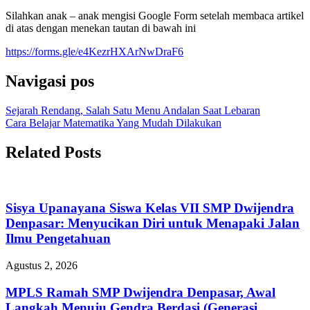
Silahkan anak – anak mengisi Google Form setelah membaca artikel
di atas dengan menekan tautan di bawah ini
https://forms.gle/e4KezrHXArNwDraF6
Navigasi pos
Sejarah Rendang, Salah Satu Menu Andalan Saat Lebaran
Cara Belajar Matematika Yang Mudah Dilakukan
Related Posts
Sisya Upanayana Siswa Kelas VII SMP Dwijendra
Denpasar: Menyucikan Diri untuk Menapaki Jalan
Ilmu Pengetahuan
Agustus 2, 2026
MPLS Ramah SMP Dwijendra Denpasar, Awal
Langkah Menuju Gendra Berdasi (Generasi