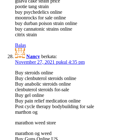
guava cake strain price
pootie tang strain
buy psychedelics online
moonrocks for sale online
buy durban poison strain online
buy cannatonic strains online
citrix strain
Balas
Nancy
berkata:
November 27, 2021 pukul 4:35 pm
Buy steroids online
Buy clenbuterol steroids online
Buy anabolic steroids online
clenbuterol steroids for-sale
Buy gel online
Buy pain relief medication online
Post cycle therapy bodybuilding for sale
marthon og
marathon weed store
marathon og weed
Buy Guns Online US