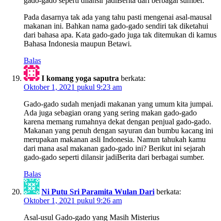
gado-gado seperti dilansir jadiBerita dari berbagai sumber.
Pada dasarnya tak ada yang tahu pasti mengenai asal-mausal
makanan ini. Bahkan nama gado-gado sendiri tak diketahui
dari bahasa apa. Kata gado-gado juga tak ditemukan di kamus
Bahasa Indonesia maupun Betawi.
Balas
I komang yoga saputra
berkata:
Oktober 1, 2021 pukul 9:23 am
Gado-gado sudah menjadi makanan yang umum kita jumpai.
Ada juga sebagian orang yang sering makan gado-gado
karena memang rumahnya dekat dengan penjual gado-gado.
Makanan yang penuh dengan sayuran dan bumbu kacang ini
merupakan makanan asli Indonesia. Namun tahukah kamu
dari mana asal makanan gado-gado ini? Berikut ini sejarah
gado-gado seperti dilansir jadiBerita dari berbagai sumber.
Balas
Ni Putu Sri Paramita Wulan Dari
berkata:
Oktober 1, 2021 pukul 9:26 am
Asal-usul Gado-gado yang Masih Misterius