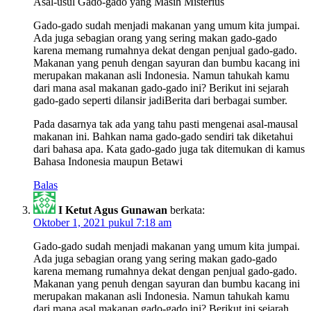
Asal-usul Gado-gado yang Masih Misterius
Gado-gado sudah menjadi makanan yang umum kita jumpai.
Ada juga sebagian orang yang sering makan gado-gado
karena memang rumahnya dekat dengan penjual gado-gado.
Makanan yang penuh dengan sayuran dan bumbu kacang ini
merupakan makanan asli Indonesia. Namun tahukah kamu
dari mana asal makanan gado-gado ini? Berikut ini sejarah
gado-gado seperti dilansir jadiBerita dari berbagai sumber.
Pada dasarnya tak ada yang tahu pasti mengenai asal-mausal
makanan ini. Bahkan nama gado-gado sendiri tak diketahui
dari bahasa apa. Kata gado-gado juga tak ditemukan di kamus
Bahasa Indonesia maupun Betawi
Balas
I Ketut Agus Gunawan
berkata:
Oktober 1, 2021 pukul 7:18 am
Gado-gado sudah menjadi makanan yang umum kita jumpai.
Ada juga sebagian orang yang sering makan gado-gado
karena memang rumahnya dekat dengan penjual gado-gado.
Makanan yang penuh dengan sayuran dan bumbu kacang ini
merupakan makanan asli Indonesia. Namun tahukah kamu
dari mana asal makanan gado-gado ini? Berikut ini sejarah