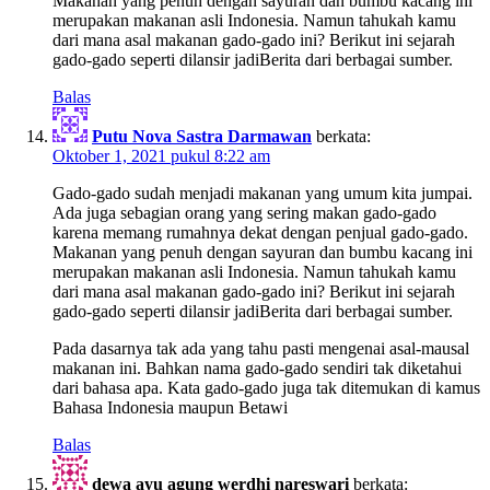
Makanan yang penuh dengan sayuran dan bumbu kacang ini
merupakan makanan asli Indonesia. Namun tahukah kamu
dari mana asal makanan gado-gado ini? Berikut ini sejarah
gado-gado seperti dilansir jadiBerita dari berbagai sumber.
Balas
Putu Nova Sastra Darmawan
berkata:
Oktober 1, 2021 pukul 8:22 am
Gado-gado sudah menjadi makanan yang umum kita jumpai.
Ada juga sebagian orang yang sering makan gado-gado
karena memang rumahnya dekat dengan penjual gado-gado.
Makanan yang penuh dengan sayuran dan bumbu kacang ini
merupakan makanan asli Indonesia. Namun tahukah kamu
dari mana asal makanan gado-gado ini? Berikut ini sejarah
gado-gado seperti dilansir jadiBerita dari berbagai sumber.
Pada dasarnya tak ada yang tahu pasti mengenai asal-mausal
makanan ini. Bahkan nama gado-gado sendiri tak diketahui
dari bahasa apa. Kata gado-gado juga tak ditemukan di kamus
Bahasa Indonesia maupun Betawi
Balas
dewa ayu agung werdhi nareswari
berkata: