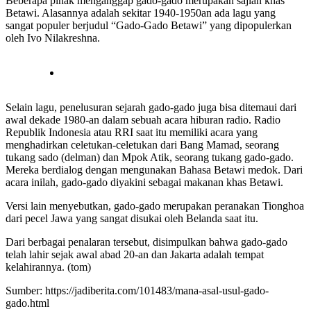
Beberapa pihak menganggap gado-gado merupakan sajian khas
Betawi. Alasannya adalah sekitar 1940-1950an ada lagu yang
sangat populer berjudul “Gado-Gado Betawi” yang dipopulerkan
oleh Ivo Nilakreshna.
Selain lagu, penelusuran sejarah gado-gado juga bisa ditemaui dari
awal dekade 1980-an dalam sebuah acara hiburan radio. Radio
Republik Indonesia atau RRI saat itu memiliki acara yang
menghadirkan celetukan-celetukan dari Bang Mamad, seorang
tukang sado (delman) dan Mpok Atik, seorang tukang gado-gado.
Mereka berdialog dengan mengunakan Bahasa Betawi medok. Dari
acara inilah, gado-gado diyakini sebagai makanan khas Betawi.
Versi lain menyebutkan, gado-gado merupakan peranakan Tionghoa
dari pecel Jawa yang sangat disukai oleh Belanda saat itu.
Dari berbagai penalaran tersebut, disimpulkan bahwa gado-gado
telah lahir sejak awal abad 20-an dan Jakarta adalah tempat
kelahirannya. (tom)
Sumber: https://jadiberita.com/101483/mana-asal-usul-gado-
gado.html