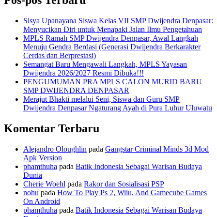
Sisya Upanayana Siswa Kelas VII SMP Dwijendra Denpasar:
Menyucikan Diri untuk Menapaki Jalan Ilmu Pengetahuan
MPLS Ramah SMP Dwijendra Denpasar, Awal Langkah
Menuju Gendra Berdasi (Generasi Dwijendra Berkarakter
Cerdas dan Berprestasi)
Semangat Baru Mengawali Langkah, MPLS Yayasan
Dwijendra 2026/2027 Resmi Dibuka!!!
PENGUMUMAN PRA MPLS CALON MURID BARU
SMP DWIJENDRA DENPASAR
Merajut Bhakti melalui Seni, Siswa dan Guru SMP
Dwijendra Denpasar Ngaturang Ayah di Pura Luhur Uluwatu
Komentar Terbaru
Alejandro Oloughlin
pada
Gangstar Criminal Minds 3d Mod
Apk Version
phamthuha
pada
Batik Indonesia Sebagai Warisan Budaya
Dunia
Cherie Woehl
pada
Rakor dan Sosialisasi PSP
n​o​h​u
pada
How To Play Ps 2, Wiiu, And Gamecube Games
On Android
phamthuha
pada
Batik Indonesia Sebagai Warisan Budaya