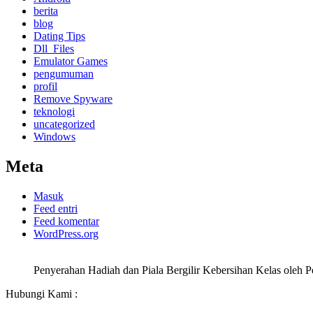
berita
blog
Dating Tips
Dll_Files
Emulator Games
pengumuman
profil
Remove Spyware
teknologi
uncategorized
Windows
Meta
Masuk
Feed entri
Feed komentar
WordPress.org
Penyerahan Hadiah dan Piala Bergilir Kebersihan Kelas oleh
Hubungi Kami :