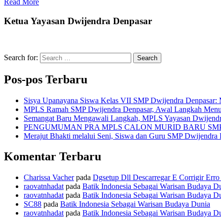
Read More
Ketua Yayasan Dwijendra Denpasar
Search for:
Search
Pos-pos Terbaru
Sisya Upanayana Siswa Kelas VII SMP Dwijendra Denpasar: 
MPLS Ramah SMP Dwijendra Denpasar, Awal Langkah Menuju G
Semangat Baru Mengawali Langkah, MPLS Yayasan Dwijendr
PENGUMUMAN PRA MPLS CALON MURID BARU SM
Merajut Bhakti melalui Seni, Siswa dan Guru SMP Dwijendra
Komentar Terbaru
Charissa Vacher
pada
Dgsetup Dll Descarregar E Corrigir Erro
raovatnhadat
pada
Batik Indonesia Sebagai Warisan Budaya D
raovatnhadat
pada
Batik Indonesia Sebagai Warisan Budaya D
SC88
pada
Batik Indonesia Sebagai Warisan Budaya Dunia
raovatnhadat
pada
Batik Indonesia Sebagai Warisan Budaya D