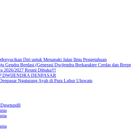
Menyucikan Diri untuk Menapaki Jalan Ilmu Pengetahuan
endra Berdasi (Generasi Dwijendra Berkarakter Cerdas dan Berpre
a 2026/2027 Resmi Dibuka!!!
P DWIJENDRA DENPASAR
 Denpasar Ngaturang Ayah di Pura Luhur Uluwatu
 Dgsetupdll
unia
unia
unia