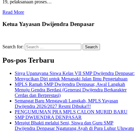
19, pelaksanaan proses…
Read More
Ketua Yayasan Dwijendra Denpasar
Search for:
Search
Pos-pos Terbaru
Sisya Upanayana Siswa Kelas VII SMP Dwijendra Denpasar:
Menyucikan Diri untuk Menapaki Jalan Ilmu Pengetahuan
MPLS Ramah SMP Dwijendra Denpasar, Awal Langkah
Menuju Gendra Berdasi (Generasi Dwijendra Berkarakter
Cerdas dan Berprestasi)
Semangat Baru Mengawali Langkah, MPLS Yayasan
Dwijendra 2026/2027 Resmi Dibuka!!!
PENGUMUMAN PRA MPLS CALON MURID BARU
SMP DWIJENDRA DENPASAR
Merajut Bhakti melalui Seni, Siswa dan Guru SMP
Dwijendra Denpasar Ngaturang Ayah di Pura Luhur Uluwatu