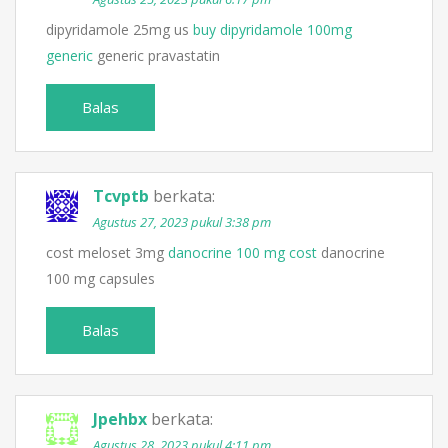
dipyridamole 25mg us
buy dipyridamole 100mg
generic
generic pravastatin
Balas
Tcvptb
berkata:
Agustus 27, 2023 pukul 3:38 pm
cost meloset 3mg
danocrine 100 mg cost
danocrine
100 mg capsules
Balas
Jpehbx
berkata:
Agustus 28, 2023 pukul 4:11 pm