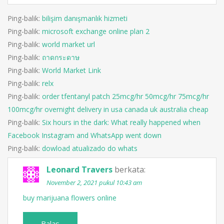
Ping-balik:
bilişim danışmanlık hizmeti
Ping-balik:
microsoft exchange online plan 2
Ping-balik:
world market url
Ping-balik:
ถาดกระดาษ
Ping-balik:
World Market Link
Ping-balik:
relx
Ping-balik:
order tfentanyl patch 25mcg/hr 50mcg/hr 75mcg/hr
100mcg/hr overnight delivery in usa canada uk australia cheap
Ping-balik:
Six hours in the dark: What really happened when
Facebook Instagram and WhatsApp went down
Ping-balik:
dowload atualizado do whats
Leonard Travers
berkata:
November 2, 2021 pukul 10:43 am
buy marijuana flowers online
Balas