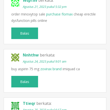
Wspfxv
berkata:
Agustus 21, 2023 pukul 5:32 pm
order minoxytop sale
purchase flomax
cheap erectile
dysfunction pills online
Balas
Nnhthw
berkata:
Agustus 24, 2023 pukul 9:01 am
buy aspirin 75 mg
zovirax brand
imiquad ca
Balas
Ttieqr
berkata:
Agustus 25, 2023 pukul 6:17 pm