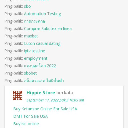
Ping-balik:
sbo
Ping-balik:
Automation Testing
Ping-balik:
ถาดกระดาษ
Ping-balik:
Comprar Subutex en línea
Ping-balik:
maxbet
Ping-balik:
Luton casual dating
Ping-balik:
iptv testline
Ping-balik:
employment
Ping-balik:
แทงบอลโลก 2022
Ping-balik:
sbobet
Ping-balik:
สล็อตวอเลท ไม่มีขั้นต่ำ
Hippie Store
berkata:
September 17, 2022 pukul 10:05 am
Buy Ketamine Online For Sale USA
DMT For Sale USA
Buy lsd online