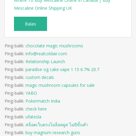
Where To Buy Mescaline Online In Canada | Buy
Mescaline Online Shipping UK
Balas
Ping-balik:
chocolate magic mushrooms​
Ping-balik:
info@realcoldair.com
Ping-balik:
Relationship Launch
Ping-balik:
paradise og cake vape 1 15 6.7% 20.7
Ping-balik:
custom decals
Ping-balik:
magic mushroom capsules for sale
Ping-balik:
YABO
Ping-balik:
Pokermatch India
Ping-balik:
check here
Ping-balik:
ufatesla
Ping-balik:
สล็อตเว็บตรงไม่ล็อคยูส ไม่มีขั้นต่ำ
Ping-balik:
buy magnum research guns