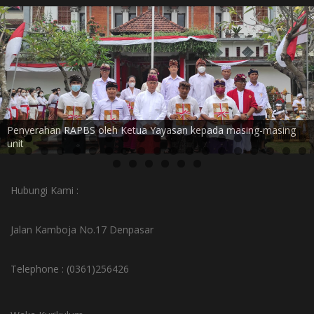
Penyerahan RAPBS oleh Ketua Yayasan kepada masing-masing
unit
Siswa peserta upacara tujuhbelasan 2022
Hubungi Kami :
Jalan Kamboja No.17 Denpasar
Telephone : (0361)256426