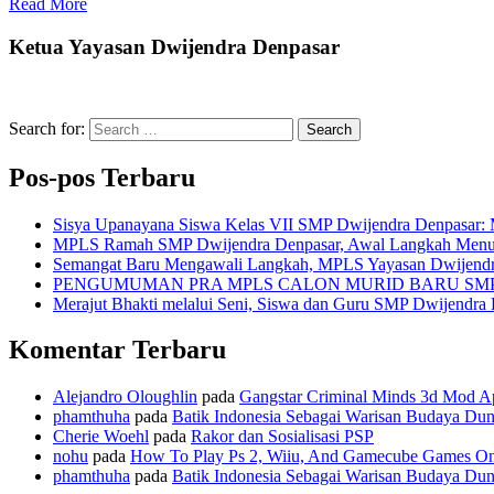
Read More
Ketua Yayasan Dwijendra Denpasar
Search for:
Search
Pos-pos Terbaru
Sisya Upanayana Siswa Kelas VII SMP Dwijendra Denpasar: 
MPLS Ramah SMP Dwijendra Denpasar, Awal Langkah Menuju G
Semangat Baru Mengawali Langkah, MPLS Yayasan Dwijendr
PENGUMUMAN PRA MPLS CALON MURID BARU SM
Merajut Bhakti melalui Seni, Siswa dan Guru SMP Dwijendra
Komentar Terbaru
Alejandro Oloughlin
pada
Gangstar Criminal Minds 3d Mod A
phamthuha
pada
Batik Indonesia Sebagai Warisan Budaya Dun
Cherie Woehl
pada
Rakor dan Sosialisasi PSP
n​o​h​u
pada
How To Play Ps 2, Wiiu, And Gamecube Games O
phamthuha
pada
Batik Indonesia Sebagai Warisan Budaya Dun