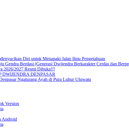
Menyucikan Diri untuk Menapaki Jalan Ilmu Pengetahuan
endra Berdasi (Generasi Dwijendra Berkarakter Cerdas dan Berpre
a 2026/2027 Resmi Dibuka!!!
P DWIJENDRA DENPASAR
 Denpasar Ngaturang Ayah di Pura Luhur Uluwatu
pk Version
ia
n Android
ia