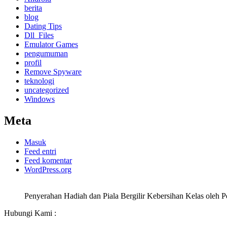
berita
blog
Dating Tips
Dll_Files
Emulator Games
pengumuman
profil
Remove Spyware
teknologi
uncategorized
Windows
Meta
Masuk
Feed entri
Feed komentar
WordPress.org
Penyerahan Hadiah dan Piala Bergilir Kebersihan Kelas oleh
Hubungi Kami :