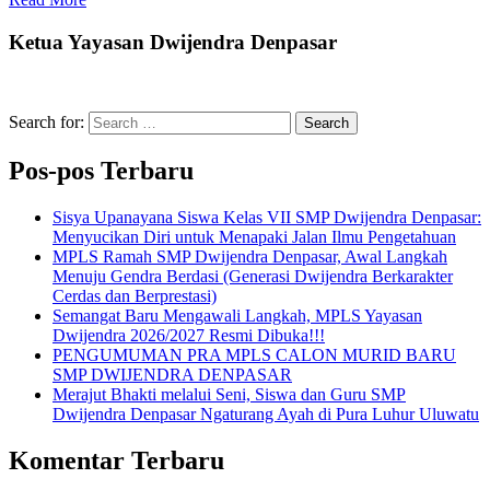
Ketua Yayasan Dwijendra Denpasar
Search for:
Search
Pos-pos Terbaru
Sisya Upanayana Siswa Kelas VII SMP Dwijendra Denpasar:
Menyucikan Diri untuk Menapaki Jalan Ilmu Pengetahuan
MPLS Ramah SMP Dwijendra Denpasar, Awal Langkah
Menuju Gendra Berdasi (Generasi Dwijendra Berkarakter
Cerdas dan Berprestasi)
Semangat Baru Mengawali Langkah, MPLS Yayasan
Dwijendra 2026/2027 Resmi Dibuka!!!
PENGUMUMAN PRA MPLS CALON MURID BARU
SMP DWIJENDRA DENPASAR
Merajut Bhakti melalui Seni, Siswa dan Guru SMP
Dwijendra Denpasar Ngaturang Ayah di Pura Luhur Uluwatu
Komentar Terbaru