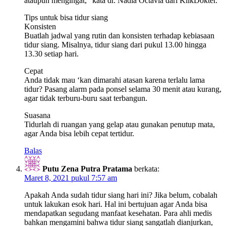
ataupun mengingat,” kata dr. Nadia Octavia dari KlikDokter.
Tips untuk bisa tidur siang
Konsisten
Buatlah jadwal yang rutin dan konsisten terhadap kebiasaan
tidur siang. Misalnya, tidur siang dari pukul 13.00 hingga
13.30 setiap hari.
Cepat
Anda tidak mau ‘kan dimarahi atasan karena terlalu lama
tidur? Pasang alarm pada ponsel selama 30 menit atau kurang,
agar tidak terburu-buru saat terbangun.
Suasana
Tidurlah di ruangan yang gelap atau gunakan penutup mata,
agar Anda bisa lebih cepat tertidur.
Balas
Putu Zena Putra Pratama
berkata:
Maret 8, 2021 pukul 7:57 am
Apakah Anda sudah tidur siang hari ini? Jika belum, cobalah
untuk lakukan esok hari. Hal ini bertujuan agar Anda bisa
mendapatkan segudang manfaat kesehatan. Para ahli medis
bahkan mengamini bahwa tidur siang sangatlah dianjurkan,