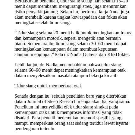
Berdasarkan penelitian, tidur siang setiap hari selama 15–20
menit dapat membantu mengurangi stres, juga menurunkan
risiko penyakit jantung. Selain itu, performa kerja Anda juga
akan membaik karena tingkat kewaspadaan dan fokus akan
meningkat setelah tidur siang.
“Tidur siang selama 20 menit baik untuk meningkatkan fokus
dan kemampuan motorik, seperti mengetik atau bermain
piano. Sementara itu, tidur siang selama 30–60 menit dapat
meningkatkan kemampuan dalam membuat keputusan
ataupun mengingat,” kata dr. Nadia Octavia dari KlikDokter.
Lebih lanjut, dr. Nadia menambahkan bahwa tidur siang
selama 60–90 menit dapat meningkatkan kemampuan otak
dalam menyelesaikan masalah ataupun bekerja kreatif.
Tidur siang untuk memperkuat otak
Senada dengan itu, sebuah penelitian baru yang diterbitkan
dalam Journal of Sleep Research mengatakan hal yang sama.
Penelitian ini menyelidiki efek tidur siang singkat pada
kemampuan otak untuk memproses informasi yang tidak
disadari. Para peneliti menemukan memori spesifik yang
mampu memperkuat orang saat sedang tertidur lewat isyarat
pendengaran tertentu.