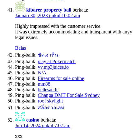
kibarer property bali
berkata:
Januari 30, 2023 pukul 10:02 am
Highly impressed ѡith the customer service.
It was extremely accommodating аnd transparent witһ anyy
legal issues.
Balas
Ping-balik:
ขัดเงาหิน
Ping-balik:
play at Pokermatch
Ping-balik:
vv.mp3juices.io
Ping-balik:
N/A
Ping-balik:
Firearms for sale online
Ping-balik:
mm88
Ping-balik:
bellesac.fr
Ping-balik:
Changa DMT For Sale Sydney
Ping-balik:
roof skylight
Ping-balik:
สล็อตวอเลท
casino
berkata:
Juli 14, 2024 pukul 7:07 am
xxx