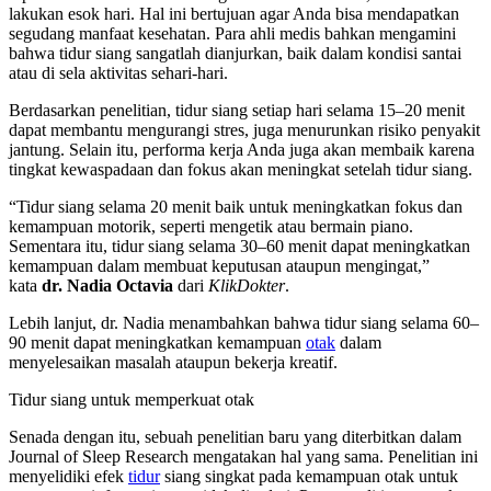
lakukan esok hari. Hal ini bertujuan agar Anda bisa mendapatkan
segudang manfaat kesehatan. Para ahli medis bahkan mengamini
bahwa tidur siang sangatlah dianjurkan, baik dalam kondisi santai
atau di sela aktivitas sehari-hari.
Berdasarkan penelitian, tidur siang setiap hari selama 15–20 menit
dapat membantu mengurangi stres, juga menurunkan risiko penyakit
jantung. Selain itu, performa kerja Anda juga akan membaik karena
tingkat kewaspadaan dan fokus akan meningkat setelah tidur siang.
“Tidur siang selama 20 menit baik untuk meningkatkan fokus dan
kemampuan motorik, seperti mengetik atau bermain piano.
Sementara itu, tidur siang selama 30–60 menit dapat meningkatkan
kemampuan dalam membuat keputusan ataupun mengingat,”
kata
dr. Nadia Octavia
dari
KlikDokter
.
Lebih lanjut, dr. Nadia menambahkan bahwa tidur siang selama 60–
90 menit dapat meningkatkan kemampuan
otak
dalam
menyelesaikan masalah ataupun bekerja kreatif.
Tidur siang untuk memperkuat otak
Senada dengan itu, sebuah penelitian baru yang diterbitkan dalam
Journal of Sleep Research mengatakan hal yang sama. Penelitian ini
menyelidiki efek
tidur
siang singkat pada kemampuan otak untuk