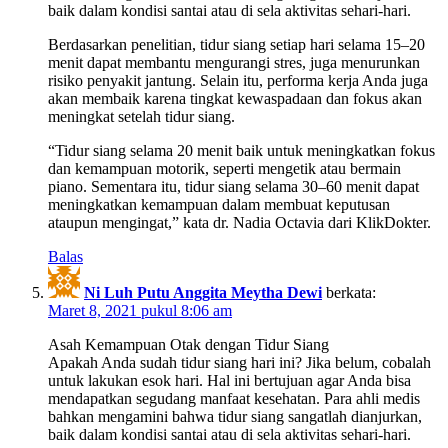
baik dalam kondisi santai atau di sela aktivitas sehari-hari.
Berdasarkan penelitian, tidur siang setiap hari selama 15–20
menit dapat membantu mengurangi stres, juga menurunkan
risiko penyakit jantung. Selain itu, performa kerja Anda juga
akan membaik karena tingkat kewaspadaan dan fokus akan
meningkat setelah tidur siang.
“Tidur siang selama 20 menit baik untuk meningkatkan fokus
dan kemampuan motorik, seperti mengetik atau bermain
piano. Sementara itu, tidur siang selama 30–60 menit dapat
meningkatkan kemampuan dalam membuat keputusan
ataupun mengingat,” kata dr. Nadia Octavia dari KlikDokter.
Balas
Ni Luh Putu Anggita Meytha Dewi
berkata:
Maret 8, 2021 pukul 8:06 am
Asah Kemampuan Otak dengan Tidur Siang
Apakah Anda sudah tidur siang hari ini? Jika belum, cobalah
untuk lakukan esok hari. Hal ini bertujuan agar Anda bisa
mendapatkan segudang manfaat kesehatan. Para ahli medis
bahkan mengamini bahwa tidur siang sangatlah dianjurkan,
baik dalam kondisi santai atau di sela aktivitas sehari-hari.