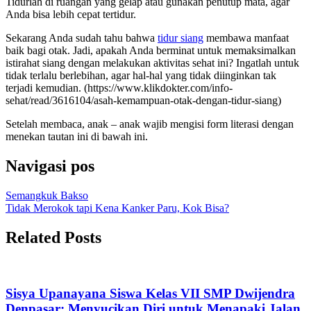
Tidurlah di ruangan yang gelap atau gunakan penutup mata, agar
Anda bisa lebih cepat tertidur.
Sekarang Anda sudah tahu bahwa
tidur siang
membawa manfaat
baik bagi otak. Jadi, apakah Anda berminat untuk memaksimalkan
istirahat siang dengan melakukan aktivitas sehat ini? Ingatlah untuk
tidak terlalu berlebihan, agar hal-hal yang tidak diinginkan tak
terjadi kemudian. (https://www.klikdokter.com/info-
sehat/read/3616104/asah-kemampuan-otak-dengan-tidur-siang)
Setelah membaca, anak – anak wajib mengisi form literasi dengan
menekan tautan ini di bawah ini.
Navigasi pos
Semangkuk Bakso
Tidak Merokok tapi Kena Kanker Paru, Kok Bisa?
Related Posts
Sisya Upanayana Siswa Kelas VII SMP Dwijendra
Denpasar: Menyucikan Diri untuk Menapaki Jalan