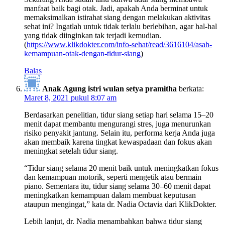
manfaat baik bagi otak. Jadi, apakah Anda berminat untuk
memaksimalkan istirahat siang dengan melakukan aktivitas
sehat ini? Ingatlah untuk tidak terlalu berlebihan, agar hal-hal
yang tidak diinginkan tak terjadi kemudian.
(
https://www.klikdokter.com/info-sehat/read/3616104/asah-
kemampuan-otak-dengan-tidur-siang
)
Balas
Anak Agung istri wulan setya pramitha
berkata:
Maret 8, 2021 pukul 8:07 am
Berdasarkan penelitian, tidur siang setiap hari selama 15–20
menit dapat membantu mengurangi stres, juga menurunkan
risiko penyakit jantung. Selain itu, performa kerja Anda juga
akan membaik karena tingkat kewaspadaan dan fokus akan
meningkat setelah tidur siang.
“Tidur siang selama 20 menit baik untuk meningkatkan fokus
dan kemampuan motorik, seperti mengetik atau bermain
piano. Sementara itu, tidur siang selama 30–60 menit dapat
meningkatkan kemampuan dalam membuat keputusan
ataupun mengingat,” kata dr. Nadia Octavia dari KlikDokter.
Lebih lanjut, dr. Nadia menambahkan bahwa tidur siang