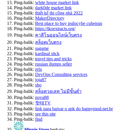
Ping-balik:
white house market link
Ping-balik:
dark0de market link
Ping-balik:
thiết kế thi công nhà 2022
Ping-balik:
MakerDirectory
Ping-balik:
Best place to buy psilocybe cubensis
Ping-balik:
https://tkoextracts.org/
Ping-balik:
คาสิโนออนไลน์เว็บตรง
Ping-balik:
สล็อตเว็บตรง
Ping-balik:
sagame
Ping-balik:
kardinal stick
Ping-balik:
travel tips and tricks
Ping-balik:
russian dumps seller
Ping-balik:
relx
Ping-balik:
DevOps Consulting services
Ping-balik:
joja87
Ping-balik:
sbo
Ping-balik:
สล็อตวอเลท ไม่มีขั้นต่ำ
Ping-balik:
nova88
Ping-balik:
핫테TV
Ping-balik:
link para baixar o apk do happymod.net.br
Ping-balik:
see this site
Ping-balik:
find
Hippie Store
berkata: