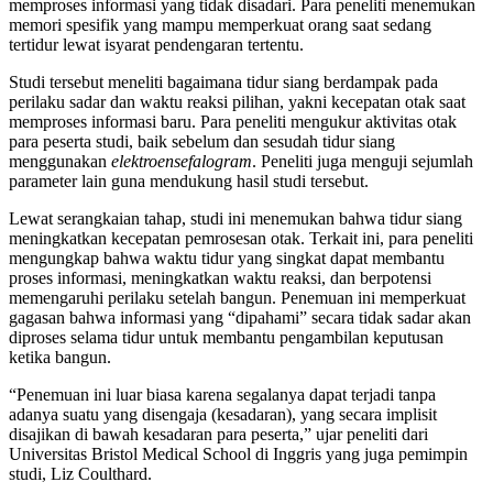
memproses informasi yang tidak disadari. Para peneliti menemukan
memori spesifik yang mampu memperkuat orang saat sedang
tertidur lewat isyarat pendengaran tertentu.
Studi tersebut meneliti bagaimana tidur siang berdampak pada
perilaku sadar dan waktu reaksi pilihan, yakni kecepatan otak saat
memproses informasi baru. Para peneliti mengukur aktivitas otak
para peserta studi, baik sebelum dan sesudah tidur siang
menggunakan
elektroensefalogram
. Peneliti juga menguji sejumlah
parameter lain guna mendukung hasil studi tersebut.
Lewat serangkaian tahap, studi ini menemukan bahwa tidur siang
meningkatkan kecepatan pemrosesan otak. Terkait ini, para peneliti
mengungkap bahwa waktu tidur yang singkat dapat membantu
proses informasi, meningkatkan waktu reaksi, dan berpotensi
memengaruhi perilaku setelah bangun. Penemuan ini memperkuat
gagasan bahwa informasi yang “dipahami” secara tidak sadar akan
diproses selama tidur untuk membantu pengambilan keputusan
ketika bangun.
“Penemuan ini luar biasa karena segalanya dapat terjadi tanpa
adanya suatu yang disengaja (kesadaran), yang secara implisit
disajikan di bawah kesadaran para peserta,” ujar peneliti dari
Universitas Bristol Medical School di Inggris yang juga pemimpin
studi, Liz Coulthard.