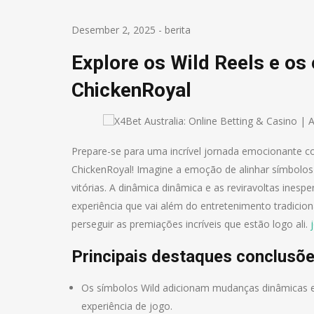
Desember 2, 2025
-
berita
Explore os Wild Reels e o
ChickenRoyal
Prepare-se para uma incrível jornada emocionante co
ChickenRoyal! Imagine a emoção de alinhar símbolos 
vitórias. A dinâmica dinâmica e as reviravoltas in
experiência que vai além do entretenimento tradiciona
perseguir as premiações incríveis que estão logo ali.
Principais destaques conclusõ
Os símbolos Wild adicionam mudanças dinâmicas e
experiência de jogo.