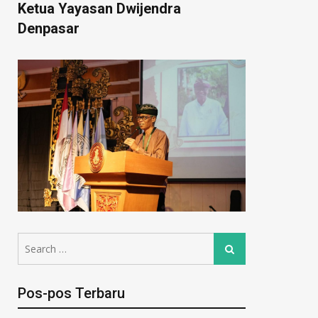
Ketua Yayasan Dwijendra
Denpasar
Pos-pos Terbaru