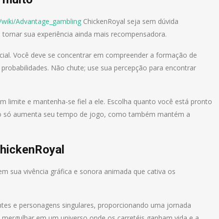
rg/wiki/Advantage_gambling
ChickenRoyal seja sem dúvida
 tornar sua experiência ainda mais recompensadora.
rucial. Você deve se concentrar em compreender a formação de
robabilidades. Não chute; use sua percepção para encontrar
m limite e mantenha-se fiel a ele. Escolha quanto você está pronto
a não só aumenta seu tempo de jogo, como também mantém a
ChickenRoyal
m sua vivência gráfica e sonora animada que cativa os
ntes e personagens singulares, proporcionando uma jornada
 mergulhar em um universo onde os carretéis ganham vida e a