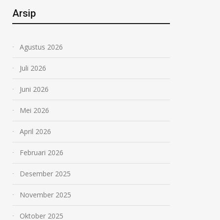
Arsip
Agustus 2026
Juli 2026
Juni 2026
Mei 2026
April 2026
Februari 2026
Desember 2025
November 2025
Oktober 2025