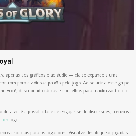
oyal
tra apenas aos gráficos e ao áudio — ela se expande a uma
contram para dividir sua paixão pelo jogo. Ao se unir a esse grupo
mo você, descobrindo táticas e conselhos para maximizar todo o
do a você a possibilidade de engajar-se de discussões, torneios e
.com
jogo.
mios especiais para os jogadores. Visualize desbloquear jogadas