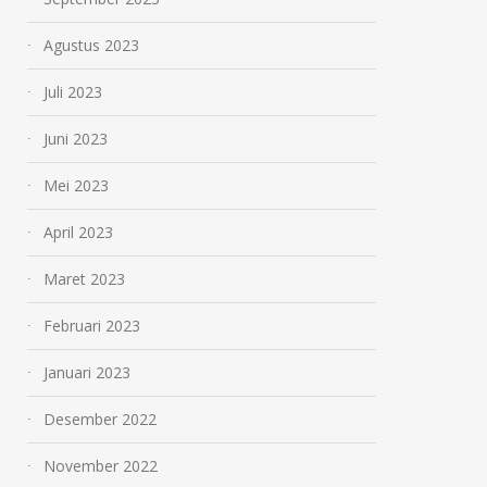
Agustus 2023
Juli 2023
Juni 2023
Mei 2023
April 2023
Maret 2023
Februari 2023
Januari 2023
Desember 2022
November 2022