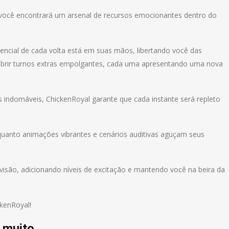
 você encontrará um arsenal de recursos emocionantes dentro do
encial de cada volta está em suas mãos, libertando você das
cobrir turnos extras empolgantes, cada uma apresentando uma nova
 indomáveis, ChickenRoyal garante que cada instante será repleto
quanto animações vibrantes e cenários auditivas aguçam seus
isão, adicionando níveis de excitação e mantendo você na beira da
kenRoyal!
r muito