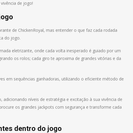
vivência de jogo!
jogo
brante de ChickenRoyal, mas entender o que faz cada rodada
ca do jogo.
rnada eletrizante, onde cada volta inesperado é guiado por um
ando os rolos; cada giro te aproxima de grandes vitórias e da
es em sequências ganhadoras, utilizando o eficiente método de
adicionando níveis de estratégia e excitação à sua vivência de
 procure os grandes jackpots com segurança e transforme cada
tes dentro do jogo